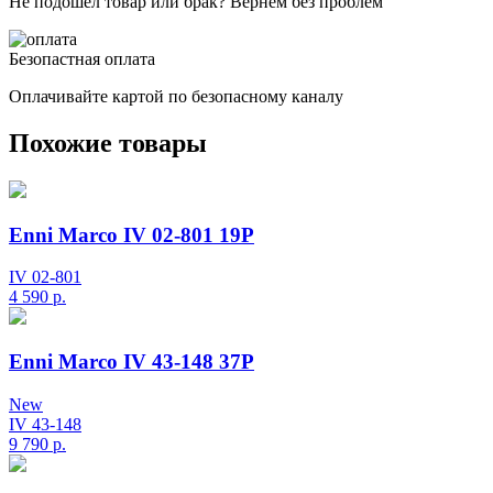
Не подошел товар или брак? Вернем без проблем
Безопастная оплата
Оплачивайте картой по безопасному каналу
Похожие товары
Enni Marco IV 02-801 19P
IV 02-801
4 590
р.
Enni Marco IV 43-148 37P
New
IV 43-148
9 790
р.