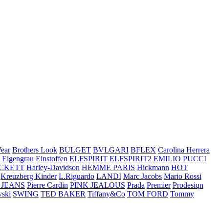
ear
Brothers Look
BULGET
BVLGARI
BFLEX
Carolina Herrera
Eigengrau
Einstoffen
ELFSPIRIT
ELFSPIRIT2
EMILIO PUCCI
CKETT
Harley-Davidson
HEMME PARIS
Hickmann
HOT
Kreuzberg Kinder
L.Riguardo
LANDI
Marc Jacobs
Mario Rossi
 JEANS
Pierre Cardin
PINK JEALOUS
Prada
Premier
Prodesiqn
ski
SWING
TED BAKER
Tiffany&Co
TOM FORD
Tommy