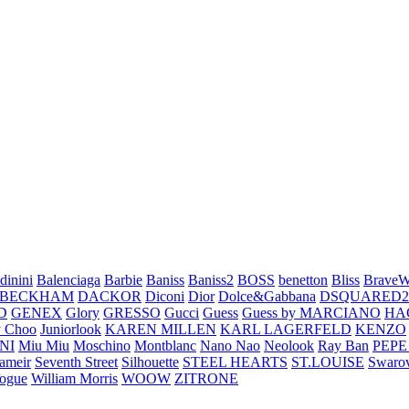
dinini
Balenciaga
Barbie
Baniss
Baniss2
BOSS
benetton
Bliss
BraveW
 BECKHAM
DACKOR
Diconi
Dior
Dolce&Gabbana
DSQUARED2
D
GENEX
Glory
GRESSO
Gucci
Guess
Guess by MARCIANO
HA
 Choo
Juniorlook
KAREN MILLEN
KARL LAGERFELD
KENZO
NI
Miu Miu
Moschino
Montblanc
Nano Nao
Neolook
Ray Ban
PEPE
ameir
Seventh Street
Silhouette
STEEL HEARTS
ST.LOUISE
Swarov
ogue
William Morris
WOOW
ZITRONE