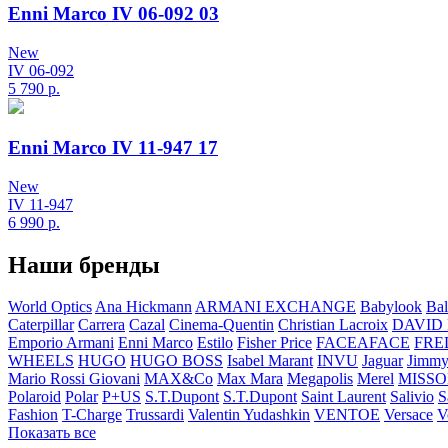
Enni Marco IV 06-092 03
New
IV 06-092
5 790
р.
Enni Marco IV 11-947 17
New
IV 11-947
6 990
р.
Наши бренды
World Optics
Ana Hickmann
ARMANI EXCHANGE
Babylook
Bal
Caterpillar
Carrera
Cazal
Cinema-Quentin
Christian Lacroix
DAVID
Emporio Armani
Enni Marco
Estilo
Fisher Price
FACEAFACE
FRE
WHEELS
HUGO
HUGO BOSS
Isabel Marant
INVU
Jaguar
Jimmy
Mario Rossi Giovani
MAX&Co
Max Mara
Megapolis
Merel
MISSO
Polaroid
Polar
P+US
S.T.Dupont
S.T.Dupont
Saint Laurent
Salivio
S
Fashion
T-Charge
Trussardi
Valentin Yudashkin
VENTOE
Versace
V
Показать все