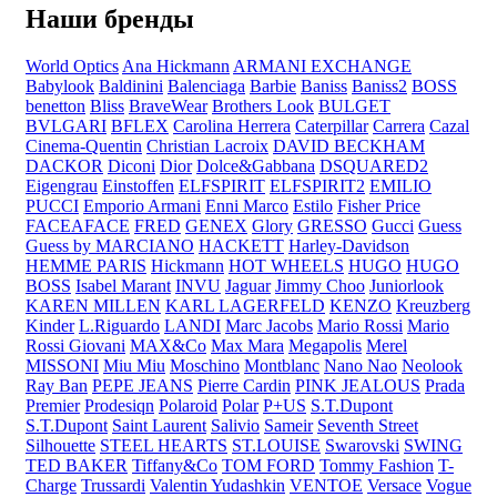
Наши бренды
World Optics
Ana Hickmann
ARMANI EXCHANGE
Babylook
Baldinini
Balenciaga
Barbie
Baniss
Baniss2
BOSS
benetton
Bliss
BraveWear
Brothers Look
BULGET
BVLGARI
BFLEX
Carolina Herrera
Caterpillar
Carrera
Cazal
Cinema-Quentin
Christian Lacroix
DAVID BECKHAM
DACKOR
Diconi
Dior
Dolce&Gabbana
DSQUARED2
Eigengrau
Einstoffen
ELFSPIRIT
ELFSPIRIT2
EMILIO
PUCCI
Emporio Armani
Enni Marco
Estilo
Fisher Price
FACEAFACE
FRED
GENEX
Glory
GRESSO
Gucci
Guess
Guess by MARCIANO
HACKETT
Harley-Davidson
HEMME PARIS
Hickmann
HOT WHEELS
HUGO
HUGO
BOSS
Isabel Marant
INVU
Jaguar
Jimmy Choo
Juniorlook
KAREN MILLEN
KARL LAGERFELD
KENZO
Kreuzberg
Kinder
L.Riguardo
LANDI
Marc Jacobs
Mario Rossi
Mario
Rossi Giovani
MAX&Co
Max Mara
Megapolis
Merel
MISSONI
Miu Miu
Moschino
Montblanc
Nano Nao
Neolook
Ray Ban
PEPE JEANS
Pierre Cardin
PINK JEALOUS
Prada
Premier
Prodesiqn
Polaroid
Polar
P+US
S.T.Dupont
S.T.Dupont
Saint Laurent
Salivio
Sameir
Seventh Street
Silhouette
STEEL HEARTS
ST.LOUISE
Swarovski
SWING
TED BAKER
Tiffany&Co
TOM FORD
Tommy Fashion
T-
Charge
Trussardi
Valentin Yudashkin
VENTOE
Versace
Vogue