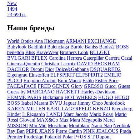
New
1494
23 690
р.
Наши бренды
World Optics
Ana Hickmann
ARMANI EXCHANGE
Babylook
Baldinini
Balenciaga
Barbie
Baniss
Baniss2
BOSS
benetton
Bliss
BraveWear
Brothers Look
BULGET
BVLGARI
BFLEX
Carolina Herrera
Caterpillar
Carrera
Cazal
Cinema-Quentin
Christian Lacroix
DAVID BECKHAM
DACKOR
Diconi
Dior
Dolce&Gabbana
DSQUARED2
Eigengrau
Einstoffen
ELFSPIRIT
ELFSPIRIT2
EMILIO
PUCCI
Emporio Armani
Enni Marco
Estilo
Fisher Price
FACEAFACE
FRED
GENEX
Glory
GRESSO
Gucci
Guess
Guess by MARCIANO
HACKETT
Harley-Davidson
HEMME PARIS
Hickmann
HOT WHEELS
HUGO
HUGO
BOSS
Isabel Marant
INVU
Jaguar
Jimmy Choo
Juniorlook
KAREN MILLEN
KARL LAGERFELD
KENZO
Kreuzberg
Kinder
L.Riguardo
LANDI
Marc Jacobs
Mario Rossi
Mario
Rossi Giovani
MAX&Co
Max Mara
Megapolis
Merel
MISSONI
Miu Miu
Moschino
Montblanc
Nano Nao
Neolook
Ray Ban
PEPE JEANS
Pierre Cardin
PINK JEALOUS
Prada
Premier
Prodesiqn
Polaroid
Polar
P+US
S.T.Dupont