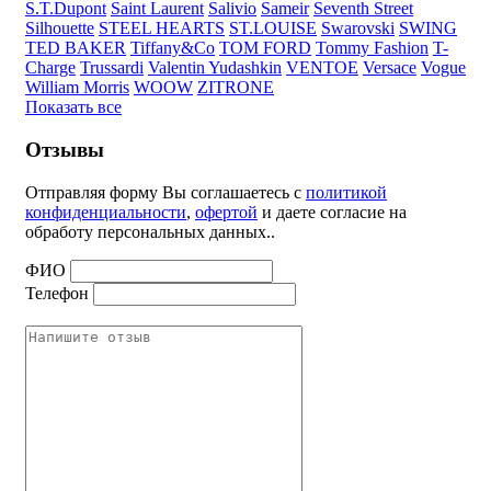
S.T.Dupont
Saint Laurent
Salivio
Sameir
Seventh Street
Silhouette
STEEL HEARTS
ST.LOUISE
Swarovski
SWING
TED BAKER
Tiffany&Co
TOM FORD
Tommy Fashion
T-
Charge
Trussardi
Valentin Yudashkin
VENTOE
Versace
Vogue
William Morris
WOOW
ZITRONE
Показать все
Отзывы
Отправляя форму Вы соглашаетесь с
политикой
конфиденциальности
,
офертой
и даете согласие на
обработу персональных данных..
ФИО
Телефон