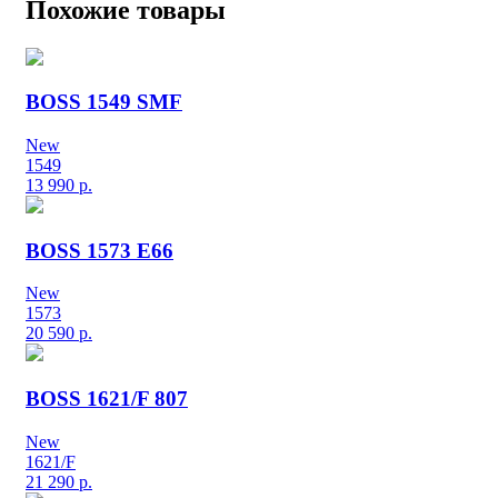
Похожие товары
BOSS 1549 SMF
New
1549
13 990
р.
BOSS 1573 E66
New
1573
20 590
р.
BOSS 1621/F 807
New
1621/F
21 290
р.