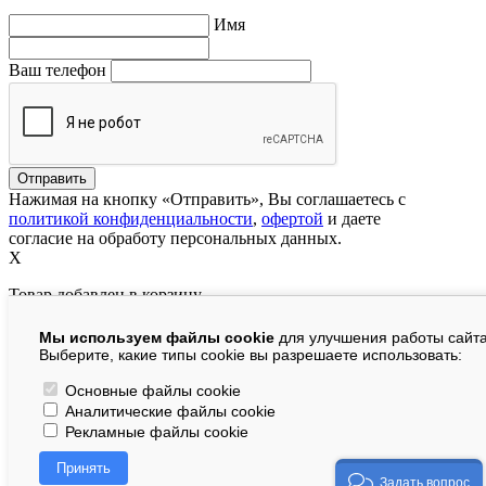
Имя
Ваш телефон
Нажимая на кнопку «Отправить», Вы соглашаетесь с
политикой конфиденциальности
,
офертой
и даете
согласие на обработу персональных данных.
X
Товар добавлен в корзину
Мы используем файлы cookie
для улучшения работы сайта
руб.
Выберите, какие типы cookie вы разрешаете использовать:
В корзине:
шт.
Основные файлы cookie
Аналитические файлы cookie
На сумму:
руб.
Рекламные файлы cookie
Перейти в корзину
Принять
Продолжить покупки
Задать вопрос