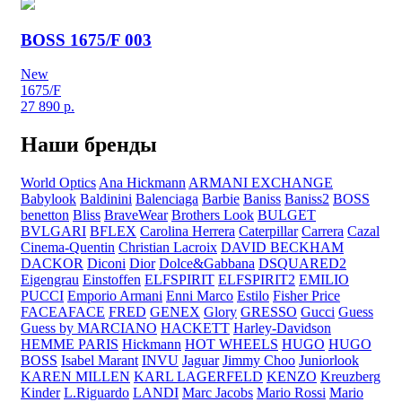
BOSS 1675/F 003
New
1675/F
27 890
р.
Наши бренды
World Optics
Ana Hickmann
ARMANI EXCHANGE
Babylook
Baldinini
Balenciaga
Barbie
Baniss
Baniss2
BOSS
benetton
Bliss
BraveWear
Brothers Look
BULGET
BVLGARI
BFLEX
Carolina Herrera
Caterpillar
Carrera
Cazal
Cinema-Quentin
Christian Lacroix
DAVID BECKHAM
DACKOR
Diconi
Dior
Dolce&Gabbana
DSQUARED2
Eigengrau
Einstoffen
ELFSPIRIT
ELFSPIRIT2
EMILIO
PUCCI
Emporio Armani
Enni Marco
Estilo
Fisher Price
FACEAFACE
FRED
GENEX
Glory
GRESSO
Gucci
Guess
Guess by MARCIANO
HACKETT
Harley-Davidson
HEMME PARIS
Hickmann
HOT WHEELS
HUGO
HUGO
BOSS
Isabel Marant
INVU
Jaguar
Jimmy Choo
Juniorlook
KAREN MILLEN
KARL LAGERFELD
KENZO
Kreuzberg
Kinder
L.Riguardo
LANDI
Marc Jacobs
Mario Rossi
Mario