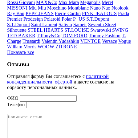
Rossi Giovani
MAX&Co
Max Mara
Megapolis
Merel
MISSONI
Miu Miu
Moschino
Montblanc
Nano Nao
Neolook
Ray Ban
PEPE JEANS
Pierre Cardin
PINK JEALOUS
Prada
Premier
Prodesiqn
Polaroid
Polar
P+US
S.T.Dupont
S.T.Dupont
Saint Laurent
Salivio
Sameir
Seventh Street
Silhouette
STEEL HEARTS
ST.LOUISE
Swarovski
SWING
TED BAKER
Tiffany&Co
TOM FORD
Tommy Fashion
T-
Charge
Trussardi
Valentin Yudashkin
VENTOE
Versace
Vogue
William Morris
WOOW
ZITRONE
Показать все
Отзывы
Отправляя форму Вы соглашаетесь с
политикой
конфиденциальности
,
офертой
и даете согласие на
обработу персональных данных..
ФИО
Телефон