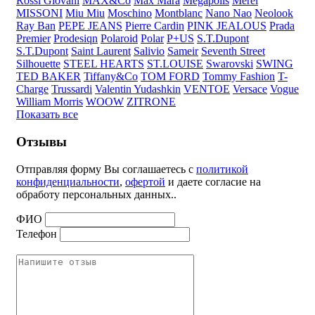
Rossi Giovani
MAX&Co
Max Mara
Megapolis
Merel
MISSONI
Miu Miu
Moschino
Montblanc
Nano Nao
Neolook
Ray Ban
PEPE JEANS
Pierre Cardin
PINK JEALOUS
Prada
Premier
Prodesiqn
Polaroid
Polar
P+US
S.T.Dupont
S.T.Dupont
Saint Laurent
Salivio
Sameir
Seventh Street
Silhouette
STEEL HEARTS
ST.LOUISE
Swarovski
SWING
TED BAKER
Tiffany&Co
TOM FORD
Tommy Fashion
T-
Charge
Trussardi
Valentin Yudashkin
VENTOE
Versace
Vogue
William Morris
WOOW
ZITRONE
Показать все
Отзывы
Отправляя форму Вы соглашаетесь с
политикой
конфиденциальности
,
офертой
и даете согласие на
обработу персональных данных..
ФИО
Телефон