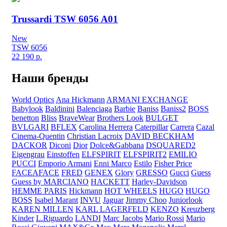
Trussardi TSW 6056 A01
New
TSW 6056
22 190
р.
Наши бренды
World Optics
Ana Hickmann
ARMANI EXCHANGE
Babylook
Baldinini
Balenciaga
Barbie
Baniss
Baniss2
BOSS
benetton
Bliss
BraveWear
Brothers Look
BULGET
BVLGARI
BFLEX
Carolina Herrera
Caterpillar
Carrera
Cazal
Cinema-Quentin
Christian Lacroix
DAVID BECKHAM
DACKOR
Diconi
Dior
Dolce&Gabbana
DSQUARED2
Eigengrau
Einstoffen
ELFSPIRIT
ELFSPIRIT2
EMILIO
PUCCI
Emporio Armani
Enni Marco
Estilo
Fisher Price
FACEAFACE
FRED
GENEX
Glory
GRESSO
Gucci
Guess
Guess by MARCIANO
HACKETT
Harley-Davidson
HEMME PARIS
Hickmann
HOT WHEELS
HUGO
HUGO
BOSS
Isabel Marant
INVU
Jaguar
Jimmy Choo
Juniorlook
KAREN MILLEN
KARL LAGERFELD
KENZO
Kreuzberg
Kinder
L.Riguardo
LANDI
Marc Jacobs
Mario Rossi
Mario