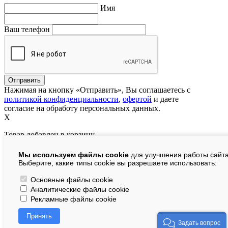
Имя
Ваш телефон
Нажимая на кнопку «Отправить», Вы соглашаетесь с
политикой конфиденциальности
,
офертой
и даете
согласие на обработу персональных данных.
X
Товар добавлен в корзину
Мы используем файлы cookie
для улучшения работы сайта
руб.
Выберите, какие типы cookie вы разрешаете использовать:
В корзине:
шт.
Основные файлы cookie
Аналитические файлы cookie
На сумму:
руб.
Рекламные файлы cookie
Перейти в корзину
Принять
Продолжить покупки
Задать вопрос