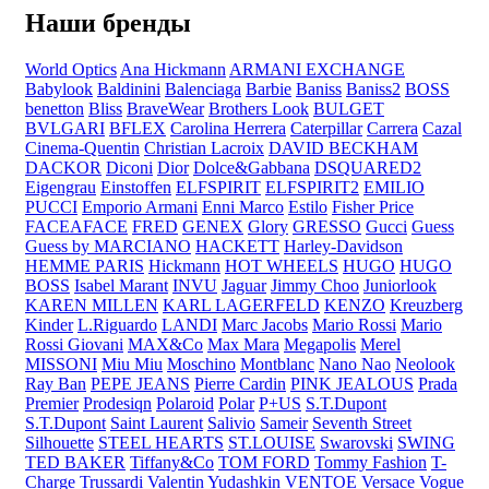
Наши бренды
World Optics
Ana Hickmann
ARMANI EXCHANGE
Babylook
Baldinini
Balenciaga
Barbie
Baniss
Baniss2
BOSS
benetton
Bliss
BraveWear
Brothers Look
BULGET
BVLGARI
BFLEX
Carolina Herrera
Caterpillar
Carrera
Cazal
Cinema-Quentin
Christian Lacroix
DAVID BECKHAM
DACKOR
Diconi
Dior
Dolce&Gabbana
DSQUARED2
Eigengrau
Einstoffen
ELFSPIRIT
ELFSPIRIT2
EMILIO
PUCCI
Emporio Armani
Enni Marco
Estilo
Fisher Price
FACEAFACE
FRED
GENEX
Glory
GRESSO
Gucci
Guess
Guess by MARCIANO
HACKETT
Harley-Davidson
HEMME PARIS
Hickmann
HOT WHEELS
HUGO
HUGO
BOSS
Isabel Marant
INVU
Jaguar
Jimmy Choo
Juniorlook
KAREN MILLEN
KARL LAGERFELD
KENZO
Kreuzberg
Kinder
L.Riguardo
LANDI
Marc Jacobs
Mario Rossi
Mario
Rossi Giovani
MAX&Co
Max Mara
Megapolis
Merel
MISSONI
Miu Miu
Moschino
Montblanc
Nano Nao
Neolook
Ray Ban
PEPE JEANS
Pierre Cardin
PINK JEALOUS
Prada
Premier
Prodesiqn
Polaroid
Polar
P+US
S.T.Dupont
S.T.Dupont
Saint Laurent
Salivio
Sameir
Seventh Street
Silhouette
STEEL HEARTS
ST.LOUISE
Swarovski
SWING
TED BAKER
Tiffany&Co
TOM FORD
Tommy Fashion
T-
Charge
Trussardi
Valentin Yudashkin
VENTOE
Versace
Vogue