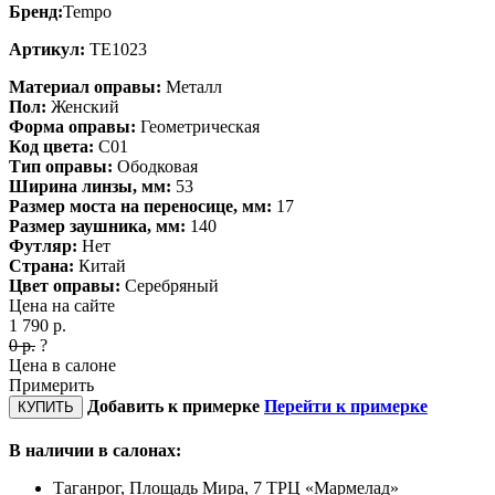
Бренд:
Tempo
Артикул:
TE1023
Материал оправы:
Металл
Пол:
Женский
Форма оправы:
Геометрическая
Код цвета:
C01
Тип оправы:
Ободковая
Ширина линзы, мм:
53
Размер моста на переносице, мм:
17
Размер заушника, мм:
140
Футляр:
Нет
Страна:
Китай
Цвет оправы:
Серебряный
Цена на сайте
1 790
р.
0
р.
?
Цена в салоне
Примерить
Добавить к примерке
Перейти к примерке
КУПИТЬ
В наличии в салонах:
Таганрог, Площадь Мира, 7 ТРЦ «Мармелад»