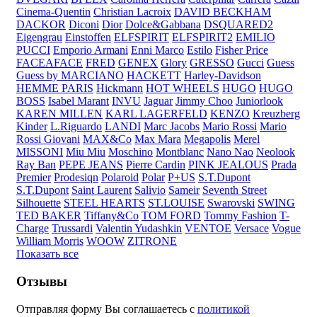
Cinema-Quentin
Christian Lacroix
DAVID BECKHAM
DACKOR
Diconi
Dior
Dolce&Gabbana
DSQUARED2
Eigengrau
Einstoffen
ELFSPIRIT
ELFSPIRIT2
EMILIO
PUCCI
Emporio Armani
Enni Marco
Estilo
Fisher Price
FACEAFACE
FRED
GENEX
Glory
GRESSO
Gucci
Guess
Guess by MARCIANO
HACKETT
Harley-Davidson
HEMME PARIS
Hickmann
HOT WHEELS
HUGO
HUGO
BOSS
Isabel Marant
INVU
Jaguar
Jimmy Choo
Juniorlook
KAREN MILLEN
KARL LAGERFELD
KENZO
Kreuzberg
Kinder
L.Riguardo
LANDI
Marc Jacobs
Mario Rossi
Mario
Rossi Giovani
MAX&Co
Max Mara
Megapolis
Merel
MISSONI
Miu Miu
Moschino
Montblanc
Nano Nao
Neolook
Ray Ban
PEPE JEANS
Pierre Cardin
PINK JEALOUS
Prada
Premier
Prodesiqn
Polaroid
Polar
P+US
S.T.Dupont
S.T.Dupont
Saint Laurent
Salivio
Sameir
Seventh Street
Silhouette
STEEL HEARTS
ST.LOUISE
Swarovski
SWING
TED BAKER
Tiffany&Co
TOM FORD
Tommy Fashion
T-
Charge
Trussardi
Valentin Yudashkin
VENTOE
Versace
Vogue
William Morris
WOOW
ZITRONE
Показать все
Отзывы
Отправляя форму Вы соглашаетесь с
политикой