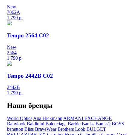
New
7062A
1 790
р.
Tempo 2564 C02
New
2564
1 790
р.
Tempo 2442B C02
2442B
1 790
р.
Наши бренды
World Optics
Ana Hickmann
ARMANI EXCHANGE
Babylook
Baldinini
Balenciaga
Barbie
Baniss
Baniss2
BOSS
benetton
Bliss
BraveWear
Brothers Look
BULGET
BVLGARI
BFLEX
Carolina Herrera
Caterpillar
Carrera
Cazal