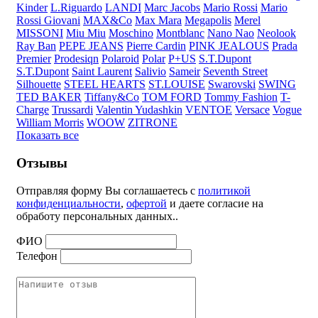
Kinder
L.Riguardo
LANDI
Marc Jacobs
Mario Rossi
Mario
Rossi Giovani
MAX&Co
Max Mara
Megapolis
Merel
MISSONI
Miu Miu
Moschino
Montblanc
Nano Nao
Neolook
Ray Ban
PEPE JEANS
Pierre Cardin
PINK JEALOUS
Prada
Premier
Prodesiqn
Polaroid
Polar
P+US
S.T.Dupont
S.T.Dupont
Saint Laurent
Salivio
Sameir
Seventh Street
Silhouette
STEEL HEARTS
ST.LOUISE
Swarovski
SWING
TED BAKER
Tiffany&Co
TOM FORD
Tommy Fashion
T-
Charge
Trussardi
Valentin Yudashkin
VENTOE
Versace
Vogue
William Morris
WOOW
ZITRONE
Показать все
Отзывы
Отправляя форму Вы соглашаетесь с
политикой
конфиденциальности
,
офертой
и даете согласие на
обработу персональных данных..
ФИО
Телефон