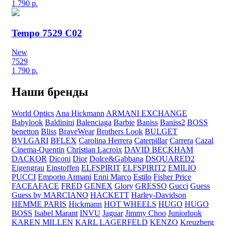
1 790
р.
Tempo 7529 C02
New
7529
1 790
р.
Наши бренды
World Optics
Ana Hickmann
ARMANI EXCHANGE
Babylook
Baldinini
Balenciaga
Barbie
Baniss
Baniss2
BOSS
benetton
Bliss
BraveWear
Brothers Look
BULGET
BVLGARI
BFLEX
Carolina Herrera
Caterpillar
Carrera
Cazal
Cinema-Quentin
Christian Lacroix
DAVID BECKHAM
DACKOR
Diconi
Dior
Dolce&Gabbana
DSQUARED2
Eigengrau
Einstoffen
ELFSPIRIT
ELFSPIRIT2
EMILIO
PUCCI
Emporio Armani
Enni Marco
Estilo
Fisher Price
FACEAFACE
FRED
GENEX
Glory
GRESSO
Gucci
Guess
Guess by MARCIANO
HACKETT
Harley-Davidson
HEMME PARIS
Hickmann
HOT WHEELS
HUGO
HUGO
BOSS
Isabel Marant
INVU
Jaguar
Jimmy Choo
Juniorlook
KAREN MILLEN
KARL LAGERFELD
KENZO
Kreuzberg