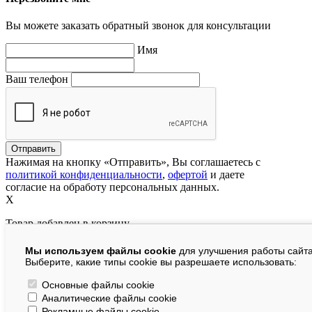
Вы можете заказать обратный звонок для консультации
Имя
Ваш телефон
Нажимая на кнопку «Отправить», Вы соглашаетесь с
политикой конфиденциальности
,
офертой
и даете
согласие на обработу персональных данных.
X
Товар добавлен в корзину
Мы используем файлы cookie
для улучшения работы сайта
руб.
Выберите, какие типы cookie вы разрешаете использовать:
В корзине:
шт.
Основные файлы cookie
Аналитические файлы cookie
На сумму:
руб.
Рекламные файлы cookie