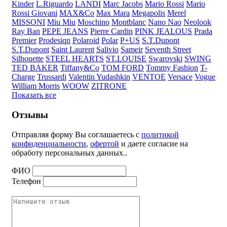
Kinder
L.Riguardo
LANDI
Marc Jacobs
Mario Rossi
Mario
Rossi Giovani
MAX&Co
Max Mara
Megapolis
Merel
MISSONI
Miu Miu
Moschino
Montblanc
Nano Nao
Neolook
Ray Ban
PEPE JEANS
Pierre Cardin
PINK JEALOUS
Prada
Premier
Prodesiqn
Polaroid
Polar
P+US
S.T.Dupont
S.T.Dupont
Saint Laurent
Salivio
Sameir
Seventh Street
Silhouette
STEEL HEARTS
ST.LOUISE
Swarovski
SWING
TED BAKER
Tiffany&Co
TOM FORD
Tommy Fashion
T-
Charge
Trussardi
Valentin Yudashkin
VENTOE
Versace
Vogue
William Morris
WOOW
ZITRONE
Показать все
Отзывы
Отправляя форму Вы соглашаетесь с
политикой
конфиденциальности
,
офертой
и даете согласие на
обработу персональных данных..
ФИО
Телефон