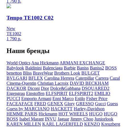
1 790
р.
Tempo TE1002 C02
New
TE1002
1 790
р.
Наши бренды
World Optics
Ana Hickmann
ARMANI EXCHANGE
Babylook
Baldinini
Balenciaga
Barbie
Baniss
Baniss2
BOSS
benetton
Bliss
BraveWear
Brothers Look
BULGET
BVLGARI
BFLEX
Carolina Herrera
Caterpillar
Carrera
Cazal
Cinema-Quentin
Christian Lacroix
DAVID BECKHAM
DACKOR
Diconi
Dior
Dolce&Gabbana
DSQUARED2
Eigengrau
Einstoffen
ELFSPIRIT
ELFSPIRIT2
EMILIO
PUCCI
Emporio Armani
Enni Marco
Estilo
Fisher Price
FACEAFACE
FRED
GENEX
Glory
GRESSO
Gucci
Guess
Guess by MARCIANO
HACKETT
Harley-Davidson
HEMME PARIS
Hickmann
HOT WHEELS
HUGO
HUGO
BOSS
Isabel Marant
INVU
Jaguar
Jimmy Choo
Juniorlook
KAREN MILLEN
KARL LAGERFELD
KENZO
Kreuzberg