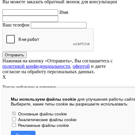
Вы можете заказать обратный звонок для консультации
Имя
Ваш телефон
Нажимая на кнопку «Отправить», Вы соглашаетесь с
политикой конфиденциальности
,
офертой
и даете
согласие на обработу персональных данных.
X
Товар добавлен в корзину
Мы используем файлы cookie
для улучшения работы сайта
руб.
Выберите, какие типы cookie вы разрешаете использовать:
В корзине:
шт.
Основные файлы cookie
Аналитические файлы cookie
На сумму:
руб.
Рекламные файлы cookie
Перейти в корзину