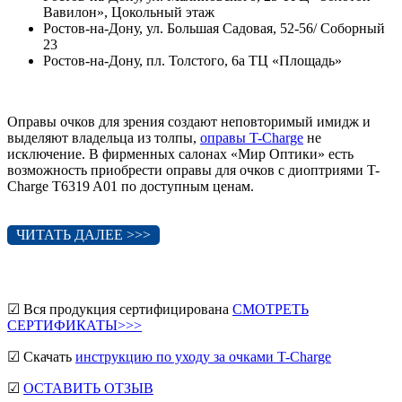
Вавилон», Цокольный этаж
Ростов-на-Дону, ул. Большая Садовая, 52-56/ Соборный
23
Ростов-на-Дону, пл. Толстого, 6а ТЦ «Площадь»
Оправы очков для зрения создают неповторимый имидж и
выделяют владельца из толпы,
оправы T-Charge
не
исключение. В фирменных салонах «Мир Оптики» есть
возможность приобрести оправы для очков с диоптриями T-
Charge T6319 A01 по доступным ценам.
ЧИТАТЬ ДАЛЕЕ >>>
☑ Вся продукция сертифицирована
СМОТРЕТЬ
СЕРТИФИКАТЫ>>>
☑ Скачать
инструкцию по уходу за очками T-Charge
☑
ОСТАВИТЬ ОТЗЫВ