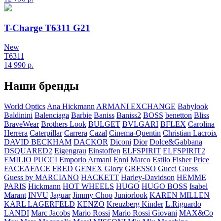
T-Charge T6311 G21
New
T6311
14 990
р.
Наши бренды
World Optics
Ana Hickmann
ARMANI EXCHANGE
Babylook
Baldinini
Balenciaga
Barbie
Baniss
Baniss2
BOSS
benetton
Bliss
BraveWear
Brothers Look
BULGET
BVLGARI
BFLEX
Carolina
Herrera
Caterpillar
Carrera
Cazal
Cinema-Quentin
Christian Lacroix
DAVID BECKHAM
DACKOR
Diconi
Dior
Dolce&Gabbana
DSQUARED2
Eigengrau
Einstoffen
ELFSPIRIT
ELFSPIRIT2
EMILIO PUCCI
Emporio Armani
Enni Marco
Estilo
Fisher Price
FACEAFACE
FRED
GENEX
Glory
GRESSO
Gucci
Guess
Guess by MARCIANO
HACKETT
Harley-Davidson
HEMME
PARIS
Hickmann
HOT WHEELS
HUGO
HUGO BOSS
Isabel
Marant
INVU
Jaguar
Jimmy Choo
Juniorlook
KAREN MILLEN
KARL LAGERFELD
KENZO
Kreuzberg Kinder
L.Riguardo
LANDI
Marc Jacobs
Mario Rossi
Mario Rossi Giovani
MAX&Co