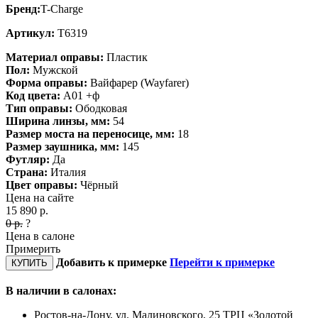
Бренд:
T-Charge
Артикул:
T6319
Материал оправы:
Пластик
Пол:
Мужской
Форма оправы:
Вайфарер (Wayfarer)
Код цвета:
A01 +ф
Тип оправы:
Ободковая
Ширина линзы, мм:
54
Размер моста на переносице, мм:
18
Размер заушника, мм:
145
Футляр:
Да
Страна:
Италия
Цвет оправы:
Чёрный
Цена на сайте
15 890
р.
0
р.
?
Цена в салоне
Примерить
Добавить к примерке
Перейти к примерке
КУПИТЬ
В наличии в салонах:
Ростов-на-Дону, ул. Малиновского, 25 ТРЦ «Золотой