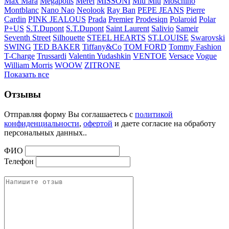
Max Mara
Megapolis
Merel
MISSONI
Miu Miu
Moschino
Montblanc
Nano Nao
Neolook
Ray Ban
PEPE JEANS
Pierre
Cardin
PINK JEALOUS
Prada
Premier
Prodesiqn
Polaroid
Polar
P+US
S.T.Dupont
S.T.Dupont
Saint Laurent
Salivio
Sameir
Seventh Street
Silhouette
STEEL HEARTS
ST.LOUISE
Swarovski
SWING
TED BAKER
Tiffany&Co
TOM FORD
Tommy Fashion
T-Charge
Trussardi
Valentin Yudashkin
VENTOE
Versace
Vogue
William Morris
WOOW
ZITRONE
Показать все
Отзывы
Отправляя форму Вы соглашаетесь с
политикой
конфиденциальности
,
офертой
и даете согласие на обработу
персональных данных..
ФИО
Телефон