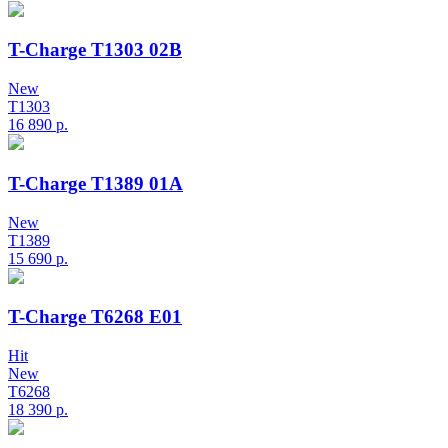
T-Charge T1303 02B
New
T1303
16 890
р.
T-Charge T1389 01A
New
T1389
15 690
р.
T-Charge T6268 E01
Hit
New
T6268
18 390
р.