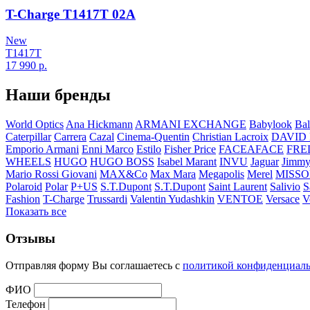
T-Charge T1417T 02A
New
T1417T
17 990
р.
Наши бренды
World Optics
Ana Hickmann
ARMANI EXCHANGE
Babylook
Bal
Caterpillar
Carrera
Cazal
Cinema-Quentin
Christian Lacroix
DAVID
Emporio Armani
Enni Marco
Estilo
Fisher Price
FACEAFACE
FRE
WHEELS
HUGO
HUGO BOSS
Isabel Marant
INVU
Jaguar
Jimmy
Mario Rossi Giovani
MAX&Co
Max Mara
Megapolis
Merel
MISSO
Polaroid
Polar
P+US
S.T.Dupont
S.T.Dupont
Saint Laurent
Salivio
S
Fashion
T-Charge
Trussardi
Valentin Yudashkin
VENTOE
Versace
V
Показать все
Отзывы
Отправляя форму Вы соглашаетесь с
политикой конфиденциал
ФИО
Телефон