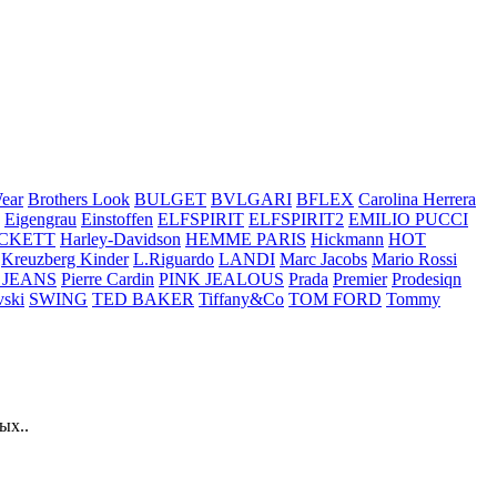
ear
Brothers Look
BULGET
BVLGARI
BFLEX
Carolina Herrera
Eigengrau
Einstoffen
ELFSPIRIT
ELFSPIRIT2
EMILIO PUCCI
CKETT
Harley-Davidson
HEMME PARIS
Hickmann
HOT
Kreuzberg Kinder
L.Riguardo
LANDI
Marc Jacobs
Mario Rossi
 JEANS
Pierre Cardin
PINK JEALOUS
Prada
Premier
Prodesiqn
ski
SWING
TED BAKER
Tiffany&Co
TOM FORD
Tommy
ых..