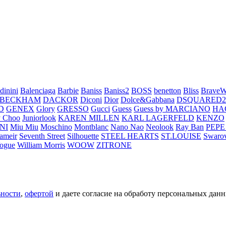
dinini
Balenciaga
Barbie
Baniss
Baniss2
BOSS
benetton
Bliss
BraveW
 BECKHAM
DACKOR
Diconi
Dior
Dolce&Gabbana
DSQUARED2
D
GENEX
Glory
GRESSO
Gucci
Guess
Guess by MARCIANO
HA
 Choo
Juniorlook
KAREN MILLEN
KARL LAGERFELD
KENZO
NI
Miu Miu
Moschino
Montblanc
Nano Nao
Neolook
Ray Ban
PEPE
ameir
Seventh Street
Silhouette
STEEL HEARTS
ST.LOUISE
Swarov
ogue
William Morris
WOOW
ZITRONE
ьности
,
офертой
и даете согласие на обработу персональных данн