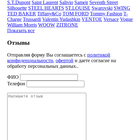
S.T.Dupont
Saint Laurent
Salivio
Sameir
Seventh Street
Silhouette
STEEL HEARTS
ST.LOUISE
Swarovski
SWING
TED BAKER
Tiffany&Co
TOM FORD
Tommy Fashion
T-
Charge
Trussardi
Valentin Yudashkin
VENTOE
Versace
Vogue
William Morris
WOOW
ZITRONE
Показать все
Отзывы
Отправляя форму Вы соглашаетесь с
политикой
конфиденциальности
,
офертой
и даете согласие на
обработу персональных данных..
ФИО
Телефон