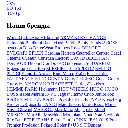
New
LO-153
3 590
р.
Наши бренды
World Optics
Ana Hickmann
ARMANI EXCHANGE
Babylook
Baldinini
Balenciaga
Barbie
Baniss
Baniss2
BOSS
benetton
Bliss
BraveWear
Brothers Look
BULGET
BVLGARI
BFLEX
Carolina Herrera
Caterpillar
Carrera
Cazal
Cinema-Quentin
Christian Lacroix
DAVID BECKHAM
DACKOR
Diconi
Dior
Dolce&Gabbana
DSQUARED2
Eigengrau
Einstoffen
ELFSPIRIT
ELFSPIRIT2
EMILIO
PUCCI
Emporio Armani
Enni Marco
Estilo
Fisher Price
FACEAFACE
FRED
GENEX
Glory
GRESSO
Gucci
Guess
Guess by MARCIANO
HACKETT
Harley-Davidson
HEMME PARIS
Hickmann
HOT WHEELS
HUGO
HUGO
BOSS
Isabel Marant
INVU
Jaguar
Jimmy Choo
Juniorlook
KAREN MILLEN
KARL LAGERFELD
KENZO
Kreuzberg
Kinder
L.Riguardo
LANDI
Marc Jacobs
Mario Rossi
Mario
Rossi Giovani
MAX&Co
Max Mara
Megapolis
Merel
MISSONI
Miu Miu
Moschino
Montblanc
Nano Nao
Neolook
Ray Ban
PEPE JEANS
Pierre Cardin
PINK JEALOUS
Prada
Premier
Prodesiqn
Polaroid
Polar
P+US
S.T.Dupont