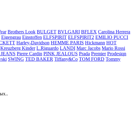
ear
Brothers Look
BULGET
BVLGARI
BFLEX
Carolina Herrera
Eigengrau
Einstoffen
ELFSPIRIT
ELFSPIRIT2
EMILIO PUCCI
CKETT
Harley-Davidson
HEMME PARIS
Hickmann
HOT
Kreuzberg Kinder
L.Riguardo
LANDI
Marc Jacobs
Mario Rossi
 JEANS
Pierre Cardin
PINK JEALOUS
Prada
Premier
Prodesiqn
ski
SWING
TED BAKER
Tiffany&Co
TOM FORD
Tommy
ых..