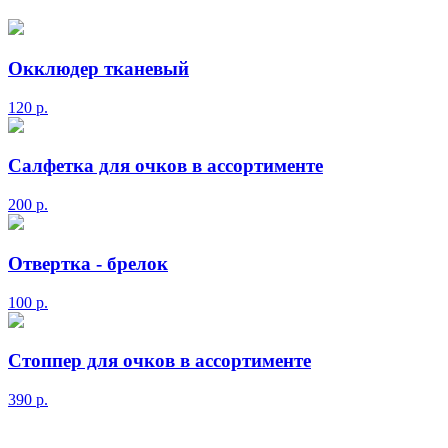
Окклюдер тканевый
120
р.
Салфетка для очков в ассортименте
200
р.
Отвертка - брелок
100
р.
Стоппер для очков в ассортименте
390
р.