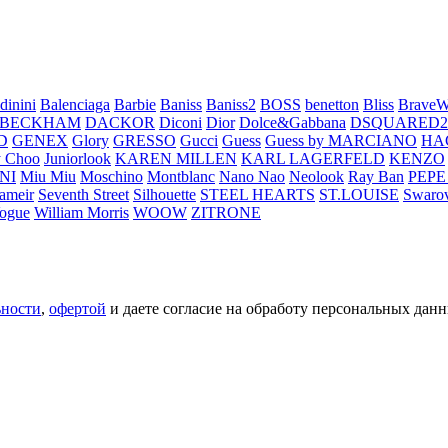
dinini
Balenciaga
Barbie
Baniss
Baniss2
BOSS
benetton
Bliss
BraveW
 BECKHAM
DACKOR
Diconi
Dior
Dolce&Gabbana
DSQUARED2
D
GENEX
Glory
GRESSO
Gucci
Guess
Guess by MARCIANO
HA
 Choo
Juniorlook
KAREN MILLEN
KARL LAGERFELD
KENZO
NI
Miu Miu
Moschino
Montblanc
Nano Nao
Neolook
Ray Ban
PEPE
ameir
Seventh Street
Silhouette
STEEL HEARTS
ST.LOUISE
Swarov
ogue
William Morris
WOOW
ZITRONE
ьности
,
офертой
и даете согласие на обработу персональных данн