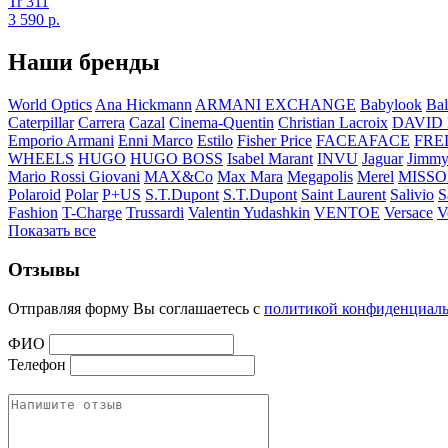
Tr 311
3 590
р.
Наши бренды
World Optics
Ana Hickmann
ARMANI EXCHANGE
Babylook
Bal
Caterpillar
Carrera
Cazal
Cinema-Quentin
Christian Lacroix
DAVID
Emporio Armani
Enni Marco
Estilo
Fisher Price
FACEAFACE
FRE
WHEELS
HUGO
HUGO BOSS
Isabel Marant
INVU
Jaguar
Jimmy
Mario Rossi Giovani
MAX&Co
Max Mara
Megapolis
Merel
MISSO
Polaroid
Polar
P+US
S.T.Dupont
S.T.Dupont
Saint Laurent
Salivio
S
Fashion
T-Charge
Trussardi
Valentin Yudashkin
VENTOE
Versace
V
Показать все
Отзывы
Отправляя форму Вы соглашаетесь с
политикой конфиденциал
ФИО
Телефон