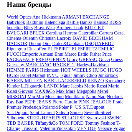
Наши бренды
World Optics
Ana Hickmann
ARMANI EXCHANGE
Babylook
Baldinini
Balenciaga
Barbie
Baniss
Baniss2
BOSS
benetton
Bliss
BraveWear
Brothers Look
BULGET
BVLGARI
BFLEX
Carolina Herrera
Caterpillar
Carrera
Cazal
Cinema-Quentin
Christian Lacroix
DAVID BECKHAM
DACKOR
Diconi
Dior
Dolce&Gabbana
DSQUARED2
Eigengrau
Einstoffen
ELFSPIRIT
ELFSPIRIT2
EMILIO
PUCCI
Emporio Armani
Enni Marco
Estilo
Fisher Price
FACEAFACE
FRED
GENEX
Glory
GRESSO
Gucci
Guess
Guess by MARCIANO
HACKETT
Harley-Davidson
HEMME PARIS
Hickmann
HOT WHEELS
HUGO
HUGO
BOSS
Isabel Marant
INVU
Jaguar
Jimmy Choo
Juniorlook
KAREN MILLEN
KARL LAGERFELD
KENZO
Kreuzberg
Kinder
L.Riguardo
LANDI
Marc Jacobs
Mario Rossi
Mario
Rossi Giovani
MAX&Co
Max Mara
Megapolis
Merel
MISSONI
Miu Miu
Moschino
Montblanc
Nano Nao
Neolook
Ray Ban
PEPE JEANS
Pierre Cardin
PINK JEALOUS
Prada
Premier
Prodesiqn
Polaroid
Polar
P+US
S.T.Dupont
S.T.Dupont
Saint Laurent
Salivio
Sameir
Seventh Street
Silhouette
STEEL HEARTS
ST.LOUISE
Swarovski
SWING
TED BAKER
Tiffany&Co
TOM FORD
Tommy Fashion
T-
Charge
Trussardi
Valentin Yudashkin
VENTOE
Versace
Vogue