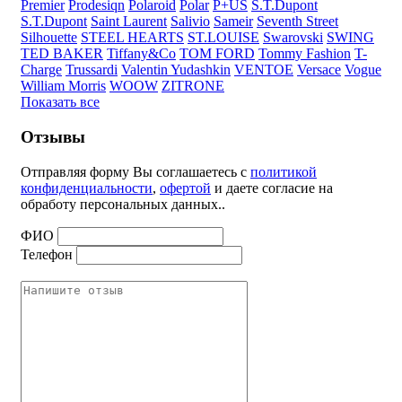
Premier
Prodesiqn
Polaroid
Polar
P+US
S.T.Dupont
S.T.Dupont
Saint Laurent
Salivio
Sameir
Seventh Street
Silhouette
STEEL HEARTS
ST.LOUISE
Swarovski
SWING
TED BAKER
Tiffany&Co
TOM FORD
Tommy Fashion
T-
Charge
Trussardi
Valentin Yudashkin
VENTOE
Versace
Vogue
William Morris
WOOW
ZITRONE
Показать все
Отзывы
Отправляя форму Вы соглашаетесь с
политикой
конфиденциальности
,
офертой
и даете согласие на
обработу персональных данных..
ФИО
Телефон