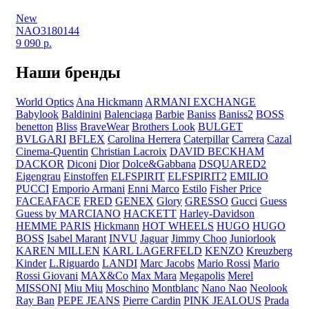
New
NAO3180144
9 090
р.
Наши бренды
World Optics
Ana Hickmann
ARMANI EXCHANGE
Babylook
Baldinini
Balenciaga
Barbie
Baniss
Baniss2
BOSS
benetton
Bliss
BraveWear
Brothers Look
BULGET
BVLGARI
BFLEX
Carolina Herrera
Caterpillar
Carrera
Cazal
Cinema-Quentin
Christian Lacroix
DAVID BECKHAM
DACKOR
Diconi
Dior
Dolce&Gabbana
DSQUARED2
Eigengrau
Einstoffen
ELFSPIRIT
ELFSPIRIT2
EMILIO
PUCCI
Emporio Armani
Enni Marco
Estilo
Fisher Price
FACEAFACE
FRED
GENEX
Glory
GRESSO
Gucci
Guess
Guess by MARCIANO
HACKETT
Harley-Davidson
HEMME PARIS
Hickmann
HOT WHEELS
HUGO
HUGO
BOSS
Isabel Marant
INVU
Jaguar
Jimmy Choo
Juniorlook
KAREN MILLEN
KARL LAGERFELD
KENZO
Kreuzberg
Kinder
L.Riguardo
LANDI
Marc Jacobs
Mario Rossi
Mario
Rossi Giovani
MAX&Co
Max Mara
Megapolis
Merel
MISSONI
Miu Miu
Moschino
Montblanc
Nano Nao
Neolook
Ray Ban
PEPE JEANS
Pierre Cardin
PINK JEALOUS
Prada