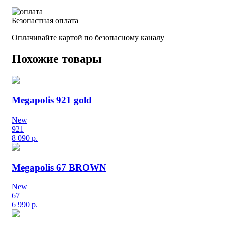
Безопастная оплата
Оплачивайте картой по безопасному каналу
Похожие товары
Megapolis 921 gold
New
921
8 090
р.
Megapolis 67 BROWN
New
67
6 990
р.