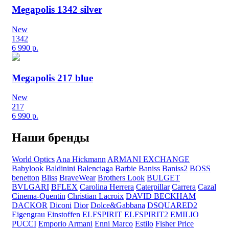
Megapolis 1342 silver
New
1342
6 990
р.
Megapolis 217 blue
New
217
6 990
р.
Наши бренды
World Optics
Ana Hickmann
ARMANI EXCHANGE
Babylook
Baldinini
Balenciaga
Barbie
Baniss
Baniss2
BOSS
benetton
Bliss
BraveWear
Brothers Look
BULGET
BVLGARI
BFLEX
Carolina Herrera
Caterpillar
Carrera
Cazal
Cinema-Quentin
Christian Lacroix
DAVID BECKHAM
DACKOR
Diconi
Dior
Dolce&Gabbana
DSQUARED2
Eigengrau
Einstoffen
ELFSPIRIT
ELFSPIRIT2
EMILIO
PUCCI
Emporio Armani
Enni Marco
Estilo
Fisher Price