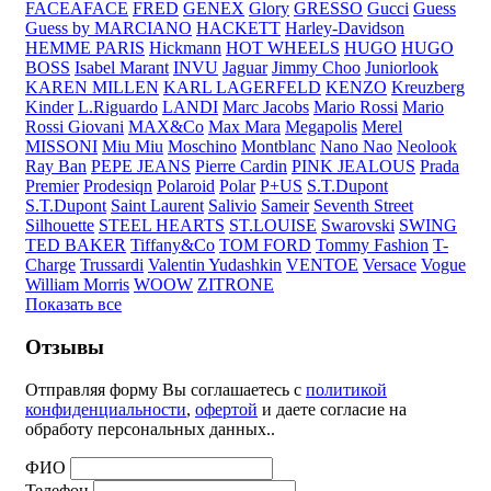
FACEAFACE
FRED
GENEX
Glory
GRESSO
Gucci
Guess
Guess by MARCIANO
HACKETT
Harley-Davidson
HEMME PARIS
Hickmann
HOT WHEELS
HUGO
HUGO
BOSS
Isabel Marant
INVU
Jaguar
Jimmy Choo
Juniorlook
KAREN MILLEN
KARL LAGERFELD
KENZO
Kreuzberg
Kinder
L.Riguardo
LANDI
Marc Jacobs
Mario Rossi
Mario
Rossi Giovani
MAX&Co
Max Mara
Megapolis
Merel
MISSONI
Miu Miu
Moschino
Montblanc
Nano Nao
Neolook
Ray Ban
PEPE JEANS
Pierre Cardin
PINK JEALOUS
Prada
Premier
Prodesiqn
Polaroid
Polar
P+US
S.T.Dupont
S.T.Dupont
Saint Laurent
Salivio
Sameir
Seventh Street
Silhouette
STEEL HEARTS
ST.LOUISE
Swarovski
SWING
TED BAKER
Tiffany&Co
TOM FORD
Tommy Fashion
T-
Charge
Trussardi
Valentin Yudashkin
VENTOE
Versace
Vogue
William Morris
WOOW
ZITRONE
Показать все
Отзывы
Отправляя форму Вы соглашаетесь с
политикой
конфиденциальности
,
офертой
и даете согласие на
обработу персональных данных..
ФИО
Телефон