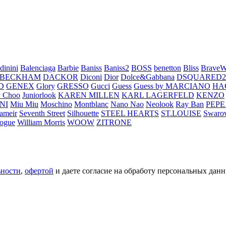
dinini
Balenciaga
Barbie
Baniss
Baniss2
BOSS
benetton
Bliss
BraveW
 BECKHAM
DACKOR
Diconi
Dior
Dolce&Gabbana
DSQUARED2
D
GENEX
Glory
GRESSO
Gucci
Guess
Guess by MARCIANO
HA
 Choo
Juniorlook
KAREN MILLEN
KARL LAGERFELD
KENZO
NI
Miu Miu
Moschino
Montblanc
Nano Nao
Neolook
Ray Ban
PEPE
ameir
Seventh Street
Silhouette
STEEL HEARTS
ST.LOUISE
Swarov
ogue
William Morris
WOOW
ZITRONE
ьности
,
офертой
и даете согласие на обработу персональных данн