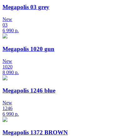
Megapolis 03 grey
New
03
6 990
р.
Megapolis 1020 gun
New
1020
8 090
р.
Megapolis 1246 blue
New
1246
6 990
р.
Megapolis 1372 BROWN