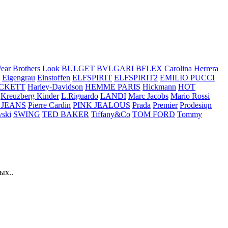
ear
Brothers Look
BULGET
BVLGARI
BFLEX
Carolina Herrera
Eigengrau
Einstoffen
ELFSPIRIT
ELFSPIRIT2
EMILIO PUCCI
CKETT
Harley-Davidson
HEMME PARIS
Hickmann
HOT
Kreuzberg Kinder
L.Riguardo
LANDI
Marc Jacobs
Mario Rossi
 JEANS
Pierre Cardin
PINK JEALOUS
Prada
Premier
Prodesiqn
ski
SWING
TED BAKER
Tiffany&Co
TOM FORD
Tommy
ых..