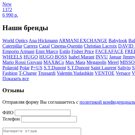
New
1372
6 990
р.
Наши бренды
World Optics
Ana Hickmann
ARMANI EXCHANGE
Babylook
Bal
Caterpillar
Carrera
Cazal
Cinema-Quentin
Christian Lacroix
DAVID
Emporio Armani
Enni Marco
Estilo
Fisher Price
FACEAFACE
FRE
WHEELS
HUGO
HUGO BOSS
Isabel Marant
INVU
Jaguar
Jimmy
Mario Rossi Giovani
MAX&Co
Max Mara
Megapolis
Merel
MISSO
Polaroid
Polar
P+US
S.T.Dupont
S.T.Dupont
Saint Laurent
Salivio
S
Fashion
T-Charge
Trussardi
Valentin Yudashkin
VENTOE
Versace
V
Показать все
Отзывы
Отправляя форму Вы соглашаетесь с
политикой конфиденциал
ФИО
Телефон