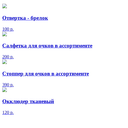
Отвертка - брелок
100
р.
Салфетка для очков в ассортименте
200
р.
Стоппер для очков в ассортименте
390
р.
Окклюдер тканевый
120
р.