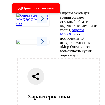
Примерить онлайн
Оправы очков для
зрения создают
стильный образ и
выделяют владельца из
Next
толпы,
оправы
MAX&Co
не
исключение. В
интернет-магазине
«Мир Оптики» есть
возможность купить
Next
оправы для
Характеристики