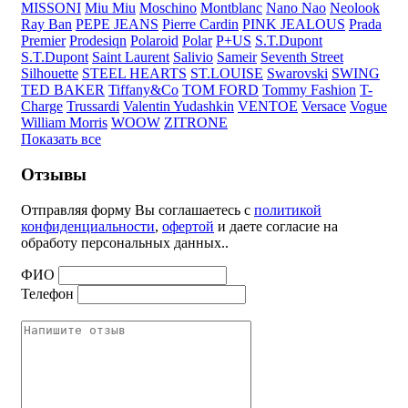
MISSONI
Miu Miu
Moschino
Montblanc
Nano Nao
Neolook
Ray Ban
PEPE JEANS
Pierre Cardin
PINK JEALOUS
Prada
Premier
Prodesiqn
Polaroid
Polar
P+US
S.T.Dupont
S.T.Dupont
Saint Laurent
Salivio
Sameir
Seventh Street
Silhouette
STEEL HEARTS
ST.LOUISE
Swarovski
SWING
TED BAKER
Tiffany&Co
TOM FORD
Tommy Fashion
T-
Charge
Trussardi
Valentin Yudashkin
VENTOE
Versace
Vogue
William Morris
WOOW
ZITRONE
Показать все
Отзывы
Отправляя форму Вы соглашаетесь с
политикой
конфиденциальности
,
офертой
и даете согласие на
обработу персональных данных..
ФИО
Телефон