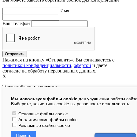
Имя
Ваш телефон
Нажимая на кнопку «Отправить», Вы соглашаетесь с
политикой конфиденциальности
,
офертой
и даете
согласие на обработу персональных данных.
X
Товар добавлен в корзину
Мы используем файлы cookie
для улучшения работы сайта
руб.
Выберите, какие типы cookie вы разрешаете использовать:
В корзине:
шт.
Основные файлы cookie
Аналитические файлы cookie
На сумму:
руб.
Рекламные файлы cookie
Перейти в корзину
Принять