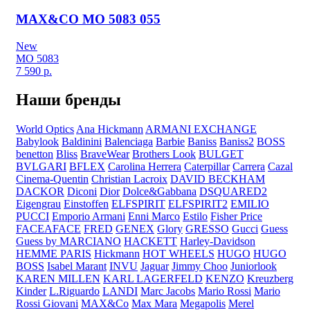
MAX&CO MO 5083 055
New
MO 5083
7 590
р.
Наши бренды
World Optics
Ana Hickmann
ARMANI EXCHANGE
Babylook
Baldinini
Balenciaga
Barbie
Baniss
Baniss2
BOSS
benetton
Bliss
BraveWear
Brothers Look
BULGET
BVLGARI
BFLEX
Carolina Herrera
Caterpillar
Carrera
Cazal
Cinema-Quentin
Christian Lacroix
DAVID BECKHAM
DACKOR
Diconi
Dior
Dolce&Gabbana
DSQUARED2
Eigengrau
Einstoffen
ELFSPIRIT
ELFSPIRIT2
EMILIO
PUCCI
Emporio Armani
Enni Marco
Estilo
Fisher Price
FACEAFACE
FRED
GENEX
Glory
GRESSO
Gucci
Guess
Guess by MARCIANO
HACKETT
Harley-Davidson
HEMME PARIS
Hickmann
HOT WHEELS
HUGO
HUGO
BOSS
Isabel Marant
INVU
Jaguar
Jimmy Choo
Juniorlook
KAREN MILLEN
KARL LAGERFELD
KENZO
Kreuzberg
Kinder
L.Riguardo
LANDI
Marc Jacobs
Mario Rossi
Mario
Rossi Giovani
MAX&Co
Max Mara
Megapolis
Merel