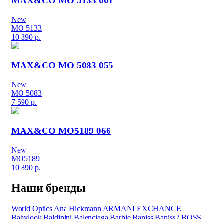
MAX&CO MO 5133 001
New
MO 5133
10 890
р.
MAX&CO MO 5083 055
New
MO 5083
7 590
р.
MAX&CO MO5189 066
New
MO5189
10 890
р.
Наши бренды
World Optics
Ana Hickmann
ARMANI EXCHANGE
Babylook
Baldinini
Balenciaga
Barbie
Baniss
Baniss2
BOSS