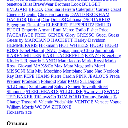
benetton
Bliss
BraveWear
Brothers Look
BULGET
BVLGARI
BFLEX
Carolina Herrera
Caterpillar
Carrera
Cazal
Cinema-Quentin
Christian Lacroix
DAVID BECKHAM
DACKOR
Diconi
Dior
Dolce&Gabbana
DSQUARED2
Eigengrau
Einstoffen
ELFSPIRIT
ELFSPIRIT2
EMILIO
PUCCI
Emporio Armani
Enni Marco
Estilo
Fisher Price
FACEAFACE
FRED
GENEX
Glory
GRESSO
Gucci
Guess
Guess by MARCIANO
HACKETT
Harley-Davidson
HEMME PARIS
Hickmann
HOT WHEELS
HUGO
HUGO
BOSS
Isabel Marant
INVU
Jaguar
Jimmy Choo
Juniorlook
KAREN MILLEN
KARL LAGERFELD
KENZO
Kreuzberg
Kinder
L.Riguardo
LANDI
Marc Jacobs
Mario Rossi
Mario
Rossi Giovani
MAX&Co
Max Mara
Megapolis
Merel
MISSONI
Miu Miu
Moschino
Montblanc
Nano Nao
Neolook
Ray Ban
PEPE JEANS
Pierre Cardin
PINK JEALOUS
Prada
Premier
Prodesiqn
Polaroid
Polar
P+US
S.T.Dupont
S.T.Dupont
Saint Laurent
Salivio
Sameir
Seventh Street
Silhouette
STEEL HEARTS
ST.LOUISE
Swarovski
SWING
TED BAKER
Tiffany&Co
TOM FORD
Tommy Fashion
T-
Charge
Trussardi
Valentin Yudashkin
VENTOE
Versace
Vogue
William Morris
WOOW
ZITRONE
Показать все
Отзывы