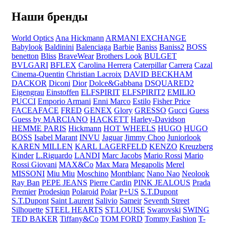
Наши бренды
World Optics
Ana Hickmann
ARMANI EXCHANGE
Babylook
Baldinini
Balenciaga
Barbie
Baniss
Baniss2
BOSS
benetton
Bliss
BraveWear
Brothers Look
BULGET
BVLGARI
BFLEX
Carolina Herrera
Caterpillar
Carrera
Cazal
Cinema-Quentin
Christian Lacroix
DAVID BECKHAM
DACKOR
Diconi
Dior
Dolce&Gabbana
DSQUARED2
Eigengrau
Einstoffen
ELFSPIRIT
ELFSPIRIT2
EMILIO
PUCCI
Emporio Armani
Enni Marco
Estilo
Fisher Price
FACEAFACE
FRED
GENEX
Glory
GRESSO
Gucci
Guess
Guess by MARCIANO
HACKETT
Harley-Davidson
HEMME PARIS
Hickmann
HOT WHEELS
HUGO
HUGO
BOSS
Isabel Marant
INVU
Jaguar
Jimmy Choo
Juniorlook
KAREN MILLEN
KARL LAGERFELD
KENZO
Kreuzberg
Kinder
L.Riguardo
LANDI
Marc Jacobs
Mario Rossi
Mario
Rossi Giovani
MAX&Co
Max Mara
Megapolis
Merel
MISSONI
Miu Miu
Moschino
Montblanc
Nano Nao
Neolook
Ray Ban
PEPE JEANS
Pierre Cardin
PINK JEALOUS
Prada
Premier
Prodesiqn
Polaroid
Polar
P+US
S.T.Dupont
S.T.Dupont
Saint Laurent
Salivio
Sameir
Seventh Street
Silhouette
STEEL HEARTS
ST.LOUISE
Swarovski
SWING
TED BAKER
Tiffany&Co
TOM FORD
Tommy Fashion
T-