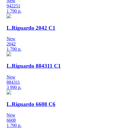
New
942251
1 790
р.
L.Riguardo 2042 C1
New
2042
1 790
р.
L.Riguardo 884311 C1
New
884311
3 990
р.
L.Riguardo 6608 C6
New
6608
1 790
р.