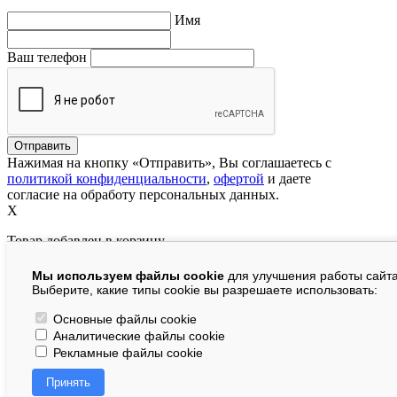
Имя
Ваш телефон
Нажимая на кнопку «Отправить», Вы соглашаетесь с
политикой конфиденциальности
,
офертой
и даете
согласие на обработу персональных данных.
X
Товар добавлен в корзину
Мы используем файлы cookie
для улучшения работы сайта
руб.
Выберите, какие типы cookie вы разрешаете использовать:
В корзине:
шт.
Основные файлы cookie
Аналитические файлы cookie
На сумму:
руб.
Рекламные файлы cookie
Перейти в корзину
Принять
Продолжить покупки