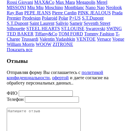
Rossi Giovani
MAX&Co
Max Mara
Megapolis
Merel
MISSONI
Miu Miu
Moschino
Montblanc
Nano Nao
Neolook
Ray Ban
PEPE JEANS
Pierre Cardin
PINK JEALOUS
Prada
Premier
Prodesiqn
Polaroid
Polar
P+US
S.T.Dupont
S.T.Dupont
Saint Laurent
Salivio
Sameir
Seventh Street
Silhouette
STEEL HEARTS
ST.LOUISE
Swarovski
SWING
TED BAKER
Tiffany&Co
TOM FORD
Tommy Fashion
T-
Charge
Trussardi
Valentin Yudashkin
VENTOE
Versace
Vogue
William Morris
WOOW
ZITRONE
Показать все
Отзывы
Отправляя форму Вы соглашаетесь с
политикой
конфиденциальности
,
офертой
и даете согласие на
обработу персональных данных..
ФИО
Телефон