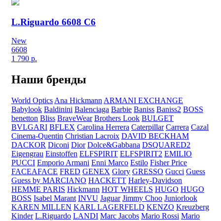
L.Riguardo 6608 C6
New
6608
1 790
р.
Наши бренды
World Optics
Ana Hickmann
ARMANI EXCHANGE
Babylook
Baldinini
Balenciaga
Barbie
Baniss
Baniss2
BOSS
benetton
Bliss
BraveWear
Brothers Look
BULGET
BVLGARI
BFLEX
Carolina Herrera
Caterpillar
Carrera
Cazal
Cinema-Quentin
Christian Lacroix
DAVID BECKHAM
DACKOR
Diconi
Dior
Dolce&Gabbana
DSQUARED2
Eigengrau
Einstoffen
ELFSPIRIT
ELFSPIRIT2
EMILIO
PUCCI
Emporio Armani
Enni Marco
Estilo
Fisher Price
FACEAFACE
FRED
GENEX
Glory
GRESSO
Gucci
Guess
Guess by MARCIANO
HACKETT
Harley-Davidson
HEMME PARIS
Hickmann
HOT WHEELS
HUGO
HUGO
BOSS
Isabel Marant
INVU
Jaguar
Jimmy Choo
Juniorlook
KAREN MILLEN
KARL LAGERFELD
KENZO
Kreuzberg
Kinder
L.Riguardo
LANDI
Marc Jacobs
Mario Rossi
Mario