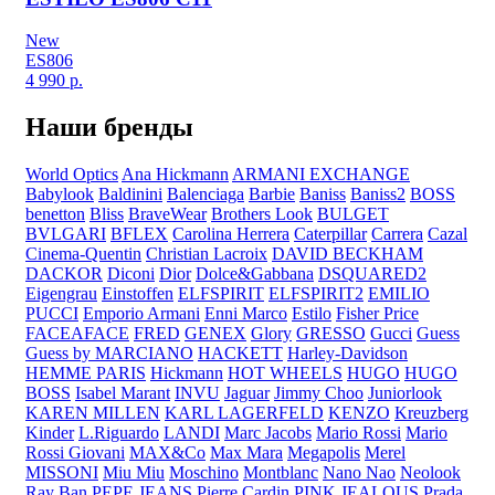
New
ES806
4 990
р.
Наши бренды
World Optics
Ana Hickmann
ARMANI EXCHANGE
Babylook
Baldinini
Balenciaga
Barbie
Baniss
Baniss2
BOSS
benetton
Bliss
BraveWear
Brothers Look
BULGET
BVLGARI
BFLEX
Carolina Herrera
Caterpillar
Carrera
Cazal
Cinema-Quentin
Christian Lacroix
DAVID BECKHAM
DACKOR
Diconi
Dior
Dolce&Gabbana
DSQUARED2
Eigengrau
Einstoffen
ELFSPIRIT
ELFSPIRIT2
EMILIO
PUCCI
Emporio Armani
Enni Marco
Estilo
Fisher Price
FACEAFACE
FRED
GENEX
Glory
GRESSO
Gucci
Guess
Guess by MARCIANO
HACKETT
Harley-Davidson
HEMME PARIS
Hickmann
HOT WHEELS
HUGO
HUGO
BOSS
Isabel Marant
INVU
Jaguar
Jimmy Choo
Juniorlook
KAREN MILLEN
KARL LAGERFELD
KENZO
Kreuzberg
Kinder
L.Riguardo
LANDI
Marc Jacobs
Mario Rossi
Mario
Rossi Giovani
MAX&Co
Max Mara
Megapolis
Merel
MISSONI
Miu Miu
Moschino
Montblanc
Nano Nao
Neolook
Ray Ban
PEPE JEANS
Pierre Cardin
PINK JEALOUS
Prada