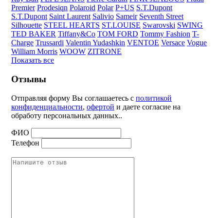
Premier
Prodesiqn
Polaroid
Polar
P+US
S.T.Dupont
S.T.Dupont
Saint Laurent
Salivio
Sameir
Seventh Street
Silhouette
STEEL HEARTS
ST.LOUISE
Swarovski
SWING
TED BAKER
Tiffany&Co
TOM FORD
Tommy Fashion
T-
Charge
Trussardi
Valentin Yudashkin
VENTOE
Versace
Vogue
William Morris
WOOW
ZITRONE
Показать все
Отзывы
Отправляя форму Вы соглашаетесь с
политикой
конфиденциальности
,
офертой
и даете согласие на
обработу персональных данных..
ФИО
Телефон