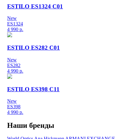
ESTILO ES1324 C01
New
ES1324
4 990
р.
ESTILO ES282 C01
New
ES282
4 990
р.
ESTILO ES398 C11
New
ES398
4 990
р.
Наши бренды
World Optics
Ana Hickmann
ARMANI EXCHANGE