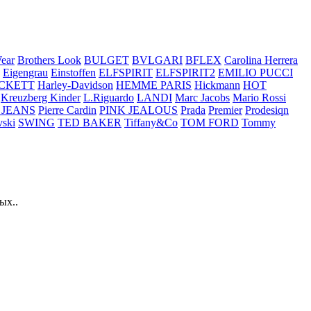
ear
Brothers Look
BULGET
BVLGARI
BFLEX
Carolina Herrera
Eigengrau
Einstoffen
ELFSPIRIT
ELFSPIRIT2
EMILIO PUCCI
CKETT
Harley-Davidson
HEMME PARIS
Hickmann
HOT
Kreuzberg Kinder
L.Riguardo
LANDI
Marc Jacobs
Mario Rossi
 JEANS
Pierre Cardin
PINK JEALOUS
Prada
Premier
Prodesiqn
ski
SWING
TED BAKER
Tiffany&Co
TOM FORD
Tommy
ых..