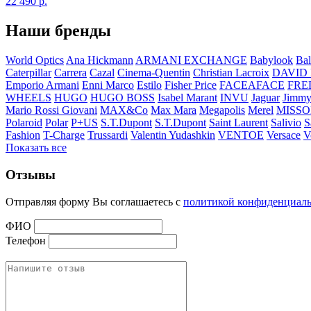
22 490
р.
Наши бренды
World Optics
Ana Hickmann
ARMANI EXCHANGE
Babylook
Bal
Caterpillar
Carrera
Cazal
Cinema-Quentin
Christian Lacroix
DAVID
Emporio Armani
Enni Marco
Estilo
Fisher Price
FACEAFACE
FRE
WHEELS
HUGO
HUGO BOSS
Isabel Marant
INVU
Jaguar
Jimmy
Mario Rossi Giovani
MAX&Co
Max Mara
Megapolis
Merel
MISSO
Polaroid
Polar
P+US
S.T.Dupont
S.T.Dupont
Saint Laurent
Salivio
S
Fashion
T-Charge
Trussardi
Valentin Yudashkin
VENTOE
Versace
V
Показать все
Отзывы
Отправляя форму Вы соглашаетесь с
политикой конфиденциал
ФИО
Телефон