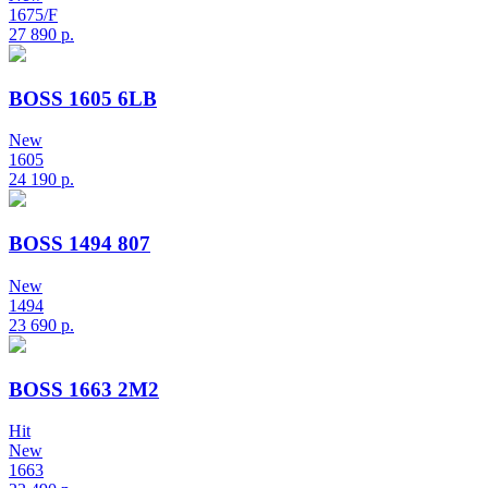
1675/F
27 890
р.
BOSS 1605 6LB
New
1605
24 190
р.
BOSS 1494 807
New
1494
23 690
р.
BOSS 1663 2M2
Hit
New
1663