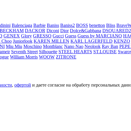
dinini
Balenciaga
Barbie
Baniss
Baniss2
BOSS
benetton
Bliss
BraveW
 BECKHAM
DACKOR
Diconi
Dior
Dolce&Gabbana
DSQUARED2
D
GENEX
Glory
GRESSO
Gucci
Guess
Guess by MARCIANO
HA
 Choo
Juniorlook
KAREN MILLEN
KARL LAGERFELD
KENZO
NI
Miu Miu
Moschino
Montblanc
Nano Nao
Neolook
Ray Ban
PEPE
ameir
Seventh Street
Silhouette
STEEL HEARTS
ST.LOUISE
Swarov
ogue
William Morris
WOOW
ZITRONE
ьности
,
офертой
и даете согласие на обработу персональных данн