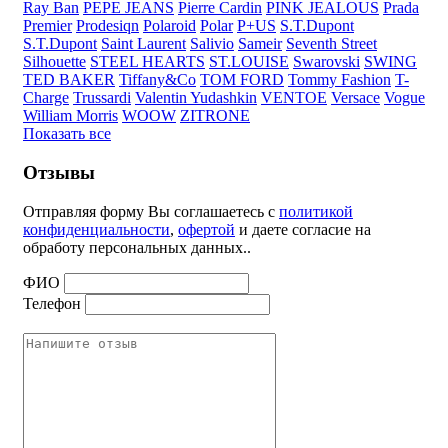
Ray Ban
PEPE JEANS
Pierre Cardin
PINK JEALOUS
Prada
Premier
Prodesiqn
Polaroid
Polar
P+US
S.T.Dupont
S.T.Dupont
Saint Laurent
Salivio
Sameir
Seventh Street
Silhouette
STEEL HEARTS
ST.LOUISE
Swarovski
SWING
TED BAKER
Tiffany&Co
TOM FORD
Tommy Fashion
T-
Charge
Trussardi
Valentin Yudashkin
VENTOE
Versace
Vogue
William Morris
WOOW
ZITRONE
Показать все
Отзывы
Отправляя форму Вы соглашаетесь с
политикой
конфиденциальности
,
офертой
и даете согласие на
обработу персональных данных..
ФИО
Телефон