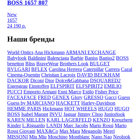
BOSS 1657 807
New
1657
24 190
р.
Наши бренды
World Optics
Ana Hickmann
ARMANI EXCHANGE
Babylook
Baldinini
Balenciaga
Barbie
Baniss
Baniss2
BOSS
benetton
Bliss
BraveWear
Brothers Look
BULGET
BVLGARI
BFLEX
Carolina Herrera
Caterpillar
Carrera
Cazal
Cinema-Quentin
Christian Lacroix
DAVID BECKHAM
DACKOR
Diconi
Dior
Dolce&Gabbana
DSQUARED2
Eigengrau
Einstoffen
ELFSPIRIT
ELFSPIRIT2
EMILIO
PUCCI
Emporio Armani
Enni Marco
Estilo
Fisher Price
FACEAFACE
FRED
GENEX
Glory
GRESSO
Gucci
Guess
Guess by MARCIANO
HACKETT
Harley-Davidson
HEMME PARIS
Hickmann
HOT WHEELS
HUGO
HUGO
BOSS
Isabel Marant
INVU
Jaguar
Jimmy Choo
Juniorlook
KAREN MILLEN
KARL LAGERFELD
KENZO
Kreuzberg
Kinder
L.Riguardo
LANDI
Marc Jacobs
Mario Rossi
Mario
Rossi Giovani
MAX&Co
Max Mara
Megapolis
Merel
MISSONI
Miu Miu
Moschino
Montblanc
Nano Nao
Neolook