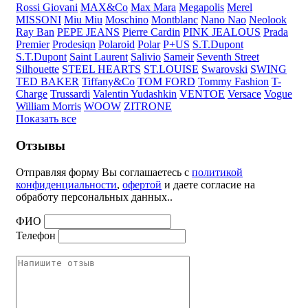
Rossi Giovani
MAX&Co
Max Mara
Megapolis
Merel
MISSONI
Miu Miu
Moschino
Montblanc
Nano Nao
Neolook
Ray Ban
PEPE JEANS
Pierre Cardin
PINK JEALOUS
Prada
Premier
Prodesiqn
Polaroid
Polar
P+US
S.T.Dupont
S.T.Dupont
Saint Laurent
Salivio
Sameir
Seventh Street
Silhouette
STEEL HEARTS
ST.LOUISE
Swarovski
SWING
TED BAKER
Tiffany&Co
TOM FORD
Tommy Fashion
T-
Charge
Trussardi
Valentin Yudashkin
VENTOE
Versace
Vogue
William Morris
WOOW
ZITRONE
Показать все
Отзывы
Отправляя форму Вы соглашаетесь с
политикой
конфиденциальности
,
офертой
и даете согласие на
обработу персональных данных..
ФИО
Телефон