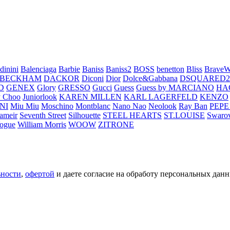
dinini
Balenciaga
Barbie
Baniss
Baniss2
BOSS
benetton
Bliss
BraveW
 BECKHAM
DACKOR
Diconi
Dior
Dolce&Gabbana
DSQUARED2
D
GENEX
Glory
GRESSO
Gucci
Guess
Guess by MARCIANO
HA
 Choo
Juniorlook
KAREN MILLEN
KARL LAGERFELD
KENZO
NI
Miu Miu
Moschino
Montblanc
Nano Nao
Neolook
Ray Ban
PEPE
ameir
Seventh Street
Silhouette
STEEL HEARTS
ST.LOUISE
Swarov
ogue
William Morris
WOOW
ZITRONE
ьности
,
офертой
и даете согласие на обработу персональных данн