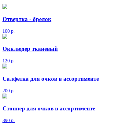
Отвертка - брелок
100
р.
Окклюдер тканевый
120
р.
Салфетка для очков в ассортименте
200
р.
Стоппер для очков в ассортименте
390
р.