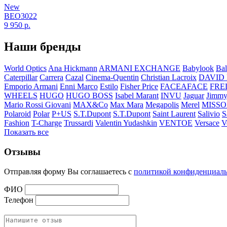
New
BEO3022
9 950
р.
Наши бренды
World Optics
Ana Hickmann
ARMANI EXCHANGE
Babylook
Bal
Caterpillar
Carrera
Cazal
Cinema-Quentin
Christian Lacroix
DAVID
Emporio Armani
Enni Marco
Estilo
Fisher Price
FACEAFACE
FRE
WHEELS
HUGO
HUGO BOSS
Isabel Marant
INVU
Jaguar
Jimmy
Mario Rossi Giovani
MAX&Co
Max Mara
Megapolis
Merel
MISSO
Polaroid
Polar
P+US
S.T.Dupont
S.T.Dupont
Saint Laurent
Salivio
S
Fashion
T-Charge
Trussardi
Valentin Yudashkin
VENTOE
Versace
V
Показать все
Отзывы
Отправляя форму Вы соглашаетесь с
политикой конфиденциал
ФИО
Телефон