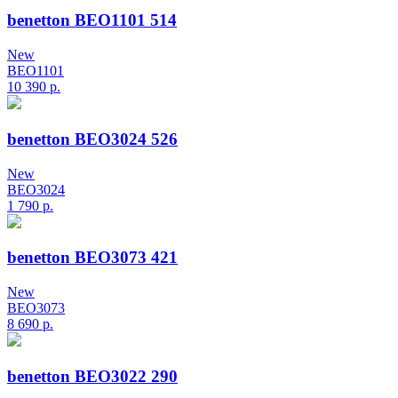
benetton BEO1101 514
New
BEO1101
10 390
р.
benetton BEO3024 526
New
BEO3024
1 790
р.
benetton BEO3073 421
New
BEO3073
8 690
р.
benetton BEO3022 290