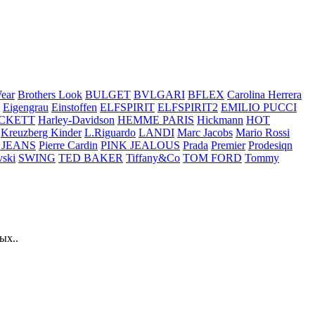
ear
Brothers Look
BULGET
BVLGARI
BFLEX
Carolina Herrera
Eigengrau
Einstoffen
ELFSPIRIT
ELFSPIRIT2
EMILIO PUCCI
CKETT
Harley-Davidson
HEMME PARIS
Hickmann
HOT
Kreuzberg Kinder
L.Riguardo
LANDI
Marc Jacobs
Mario Rossi
 JEANS
Pierre Cardin
PINK JEALOUS
Prada
Premier
Prodesiqn
ski
SWING
TED BAKER
Tiffany&Co
TOM FORD
Tommy
ых..