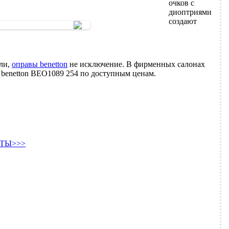
очков с
диоптриями
создают
ли,
оправы benetton
не исключение. В фирменных салонах
 benetton BEO1089 254 по доступным ценам.
ТЫ>>>