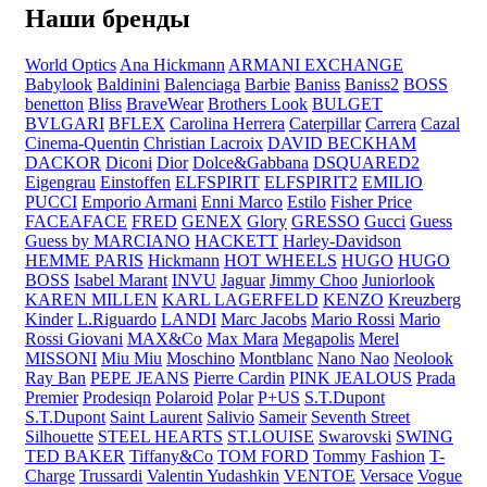
Наши бренды
World Optics
Ana Hickmann
ARMANI EXCHANGE
Babylook
Baldinini
Balenciaga
Barbie
Baniss
Baniss2
BOSS
benetton
Bliss
BraveWear
Brothers Look
BULGET
BVLGARI
BFLEX
Carolina Herrera
Caterpillar
Carrera
Cazal
Cinema-Quentin
Christian Lacroix
DAVID BECKHAM
DACKOR
Diconi
Dior
Dolce&Gabbana
DSQUARED2
Eigengrau
Einstoffen
ELFSPIRIT
ELFSPIRIT2
EMILIO
PUCCI
Emporio Armani
Enni Marco
Estilo
Fisher Price
FACEAFACE
FRED
GENEX
Glory
GRESSO
Gucci
Guess
Guess by MARCIANO
HACKETT
Harley-Davidson
HEMME PARIS
Hickmann
HOT WHEELS
HUGO
HUGO
BOSS
Isabel Marant
INVU
Jaguar
Jimmy Choo
Juniorlook
KAREN MILLEN
KARL LAGERFELD
KENZO
Kreuzberg
Kinder
L.Riguardo
LANDI
Marc Jacobs
Mario Rossi
Mario
Rossi Giovani
MAX&Co
Max Mara
Megapolis
Merel
MISSONI
Miu Miu
Moschino
Montblanc
Nano Nao
Neolook
Ray Ban
PEPE JEANS
Pierre Cardin
PINK JEALOUS
Prada
Premier
Prodesiqn
Polaroid
Polar
P+US
S.T.Dupont
S.T.Dupont
Saint Laurent
Salivio
Sameir
Seventh Street
Silhouette
STEEL HEARTS
ST.LOUISE
Swarovski
SWING
TED BAKER
Tiffany&Co
TOM FORD
Tommy Fashion
T-
Charge
Trussardi
Valentin Yudashkin
VENTOE
Versace
Vogue