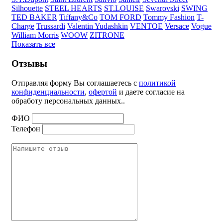
Silhouette
STEEL HEARTS
ST.LOUISE
Swarovski
SWING
TED BAKER
Tiffany&Co
TOM FORD
Tommy Fashion
T-
Charge
Trussardi
Valentin Yudashkin
VENTOE
Versace
Vogue
William Morris
WOOW
ZITRONE
Показать все
Отзывы
Отправляя форму Вы соглашаетесь с
политикой
конфиденциальности
,
офертой
и даете согласие на
обработу персональных данных..
ФИО
Телефон