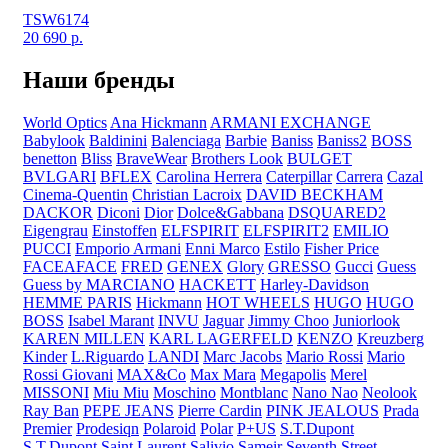
TSW6174
20 690
р.
Наши бренды
World Optics
Ana Hickmann
ARMANI EXCHANGE
Babylook
Baldinini
Balenciaga
Barbie
Baniss
Baniss2
BOSS
benetton
Bliss
BraveWear
Brothers Look
BULGET
BVLGARI
BFLEX
Carolina Herrera
Caterpillar
Carrera
Cazal
Cinema-Quentin
Christian Lacroix
DAVID BECKHAM
DACKOR
Diconi
Dior
Dolce&Gabbana
DSQUARED2
Eigengrau
Einstoffen
ELFSPIRIT
ELFSPIRIT2
EMILIO
PUCCI
Emporio Armani
Enni Marco
Estilo
Fisher Price
FACEAFACE
FRED
GENEX
Glory
GRESSO
Gucci
Guess
Guess by MARCIANO
HACKETT
Harley-Davidson
HEMME PARIS
Hickmann
HOT WHEELS
HUGO
HUGO
BOSS
Isabel Marant
INVU
Jaguar
Jimmy Choo
Juniorlook
KAREN MILLEN
KARL LAGERFELD
KENZO
Kreuzberg
Kinder
L.Riguardo
LANDI
Marc Jacobs
Mario Rossi
Mario
Rossi Giovani
MAX&Co
Max Mara
Megapolis
Merel
MISSONI
Miu Miu
Moschino
Montblanc
Nano Nao
Neolook
Ray Ban
PEPE JEANS
Pierre Cardin
PINK JEALOUS
Prada
Premier
Prodesiqn
Polaroid
Polar
P+US
S.T.Dupont
S.T.Dupont
Saint Laurent
Salivio
Sameir
Seventh Street