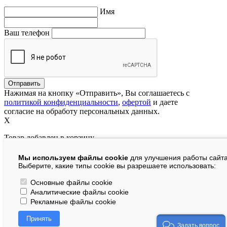
Имя
Ваш телефон
Нажимая на кнопку «Отправить», Вы соглашаетесь с
политикой конфиденциальности
,
офертой
и даете
согласие на обработу персональных данных.
X
Товар добавлен в корзину
Мы используем файлы cookie
для улучшения работы сайта
руб.
Выберите, какие типы cookie вы разрешаете использовать:
В корзине:
шт.
Основные файлы cookie
Аналитические файлы cookie
На сумму:
руб.
Рекламные файлы cookie
Перейти в корзину
Принять
Продолжить покупки
Задать вопрос