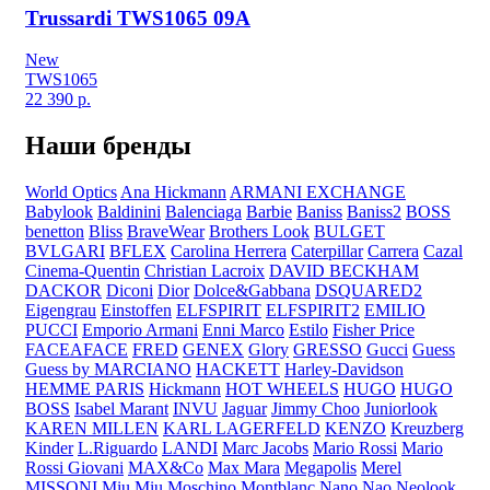
Trussardi TWS1065 09A
New
TWS1065
22 390
р.
Наши бренды
World Optics
Ana Hickmann
ARMANI EXCHANGE
Babylook
Baldinini
Balenciaga
Barbie
Baniss
Baniss2
BOSS
benetton
Bliss
BraveWear
Brothers Look
BULGET
BVLGARI
BFLEX
Carolina Herrera
Caterpillar
Carrera
Cazal
Cinema-Quentin
Christian Lacroix
DAVID BECKHAM
DACKOR
Diconi
Dior
Dolce&Gabbana
DSQUARED2
Eigengrau
Einstoffen
ELFSPIRIT
ELFSPIRIT2
EMILIO
PUCCI
Emporio Armani
Enni Marco
Estilo
Fisher Price
FACEAFACE
FRED
GENEX
Glory
GRESSO
Gucci
Guess
Guess by MARCIANO
HACKETT
Harley-Davidson
HEMME PARIS
Hickmann
HOT WHEELS
HUGO
HUGO
BOSS
Isabel Marant
INVU
Jaguar
Jimmy Choo
Juniorlook
KAREN MILLEN
KARL LAGERFELD
KENZO
Kreuzberg
Kinder
L.Riguardo
LANDI
Marc Jacobs
Mario Rossi
Mario
Rossi Giovani
MAX&Co
Max Mara
Megapolis
Merel
MISSONI
Miu Miu
Moschino
Montblanc
Nano Nao
Neolook