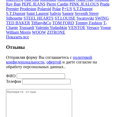
Ray Ban
PEPE JEANS
Pierre Cardin
PINK JEALOUS
Prada
Premier
Prodesiqn
Polaroid
Polar
P+US
S.T.Dupont
S.T.Dupont
Saint Laurent
Salivio
Sameir
Seventh Street
Silhouette
STEEL HEARTS
ST.LOUISE
Swarovski
SWING
TED BAKER
Tiffany&Co
TOM FORD
Tommy Fashion
T-
Charge
Trussardi
Valentin Yudashkin
VENTOE
Versace
Vogue
William Morris
WOOW
ZITRONE
Показать все
Отзывы
Отправляя форму Вы соглашаетесь с
политикой
конфиденциальности
,
офертой
и даете согласие на
обработу персональных данных..
ФИО
Телефон