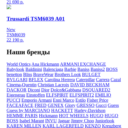
21 690
р.
Trussardi TSM6039 A01
New
TSM6039
22 190
р.
Наши бренды
World Optics
Ana Hickmann
ARMANI EXCHANGE
Babylook
Baldinini
Balenciaga
Barbie
Baniss
Baniss2
BOSS
benetton
Bliss
BraveWear
Brothers Look
BULGET
BVLGARI
BFLEX
Carolina Herrera
Caterpillar
Carrera
Cazal
Cinema-Quentin
Christian Lacroix
DAVID BECKHAM
DACKOR
Diconi
Dior
Dolce&Gabbana
DSQUARED2
Eigengrau
Einstoffen
ELFSPIRIT
ELFSPIRIT2
EMILIO
PUCCI
Emporio Armani
Enni Marco
Estilo
Fisher Price
FACEAFACE
FRED
GENEX
Glory
GRESSO
Gucci
Guess
Guess by MARCIANO
HACKETT
Harley-Davidson
HEMME PARIS
Hickmann
HOT WHEELS
HUGO
HUGO
BOSS
Isabel Marant
INVU
Jaguar
Jimmy Choo
Juniorlook
KAREN MILLEN
KARL LAGERFELD
KENZO
Kreuzberg