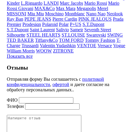
Kinder
L.Riguardo
LANDI
Marc Jacobs
Mario Rossi
Mario
Rossi Giovani
MAX&Co
Max Mara
Megapolis
Merel
MISSONI
Miu Miu
Moschino
Montblanc
Nano Nao
Neolook
Ray Ban
PEPE JEANS
Pierre Cardin
PINK JEALOUS
Prada
Premier
Prodesiqn
Polaroid
Polar
P+US
S.T.Dupont
S.T.Dupont
Saint Laurent
Salivio
Sameir
Seventh Street
Silhouette
STEEL HEARTS
ST.LOUISE
Swarovski
SWING
TED BAKER
Tiffany&Co
TOM FORD
Tommy Fashion
T-
Charge
Trussardi
Valentin Yudashkin
VENTOE
Versace
Vogue
William Morris
WOOW
ZITRONE
Показать все
Отзывы
Отправляя форму Вы соглашаетесь с
политикой
конфиденциальности
,
офертой
и даете согласие на
обработу персональных данных..
ФИО
Телефон