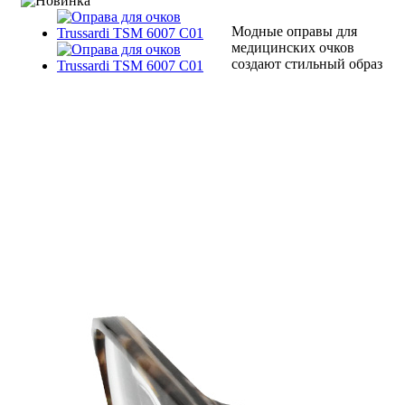
Модные оправы для
медицинских очков
создают стильный образ
мужчины или
женщины, которые их
одели,
оправы Trussardi
не исключение. В
фирменных салонах
«Мир Оптики» есть
возможность заказать
оправы для
медицинских очков
Trussardi TSM 6007 C01
по доступным ценам.