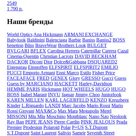
2549
1 790
р.
Наши бренды
World Optics
Ana Hickmann
ARMANI EXCHANGE
Babylook
Baldinini
Balenciaga
Barbie
Baniss
Baniss2
BOSS
benetton
Bliss
BraveWear
Brothers Look
BULGET
BVLGARI
BFLEX
Carolina Herrera
Caterpillar
Carrera
Cazal
Cinema-Quentin
Christian Lacroix
DAVID BECKHAM
DACKOR
Diconi
Dior
Dolce&Gabbana
DSQUARED2
Eigengrau
Einstoffen
ELFSPIRIT
ELFSPIRIT2
EMILIO
PUCCI
Emporio Armani
Enni Marco
Estilo
Fisher Price
FACEAFACE
FRED
GENEX
Glory
GRESSO
Gucci
Guess
Guess by MARCIANO
HACKETT
Harley-Davidson
HEMME PARIS
Hickmann
HOT WHEELS
HUGO
HUGO
BOSS
Isabel Marant
INVU
Jaguar
Jimmy Choo
Juniorlook
KAREN MILLEN
KARL LAGERFELD
KENZO
Kreuzberg
Kinder
L.Riguardo
LANDI
Marc Jacobs
Mario Rossi
Mario
Rossi Giovani
MAX&Co
Max Mara
Megapolis
Merel
MISSONI
Miu Miu
Moschino
Montblanc
Nano Nao
Neolook
Ray Ban
PEPE JEANS
Pierre Cardin
PINK JEALOUS
Prada
Premier
Prodesiqn
Polaroid
Polar
P+US
S.T.Dupont
S.T.Dupont
Saint Laurent
Salivio
Sameir
Seventh Street