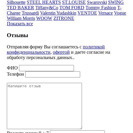
Silhouette
STEEL HEARTS
ST.LOUISE
Swarovski
SWING
TED BAKER
Tiffany&Co
TOM FORD
Tommy Fashion
T-
Charge
Trussardi
Valentin Yudashkin
VENTOE
Versace
Vogue
William Morris
WOOW
ZITRONE
Показать все
Отзывы
Отправляя форму Вы соглашаетесь с
политикой
конфиденциальности
,
офертой
и даете согласие на
обработу персональных данных..
ФИО
Телефон