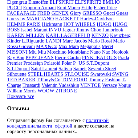
Eigengrau
Einstoffen
ELFSPIRIT
ELFSPIRIT2
EMILIO
PUCCI
Emporio Armani
Enni Marco
Estilo
Fisher Price
FACEAFACE
FRED
GENEX
Glory
GRESSO
Gucci
Guess
Guess by MARCIANO
HACKETT
Harley-Davidson
HEMME PARIS
Hickmann
HOT WHEELS
HUGO
HUGO
BOSS
Isabel Marant
INVU
Jaguar
Jimmy Choo
Juniorlook
KAREN MILLEN
KARL LAGERFELD
KENZO
Kreuzberg
Kinder
L.Riguardo
LANDI
Marc Jacobs
Mario Rossi
Mario
Rossi Giovani
MAX&Co
Max Mara
Megapolis
Merel
MISSONI
Miu Miu
Moschino
Montblanc
Nano Nao
Neolook
Ray Ban
PEPE JEANS
Pierre Cardin
PINK JEALOUS
Prada
Premier
Prodesiqn
Polaroid
Polar
P+US
S.T.Dupont
S.T.Dupont
Saint Laurent
Salivio
Sameir
Seventh Street
Silhouette
STEEL HEARTS
ST.LOUISE
Swarovski
SWING
TED BAKER
Tiffany&Co
TOM FORD
Tommy Fashion
T-
Charge
Trussardi
Valentin Yudashkin
VENTOE
Versace
Vogue
William Morris
WOOW
ZITRONE
Показать все
Отзывы
Отправляя форму Вы соглашаетесь с
политикой
конфиденциальности
,
офертой
и даете согласие на
обработу персональных данных..