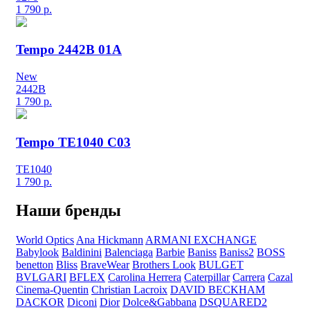
1 790
р.
Tempo 2442B 01A
New
2442B
1 790
р.
Tempo TE1040 C03
TE1040
1 790
р.
Наши бренды
World Optics
Ana Hickmann
ARMANI EXCHANGE
Babylook
Baldinini
Balenciaga
Barbie
Baniss
Baniss2
BOSS
benetton
Bliss
BraveWear
Brothers Look
BULGET
BVLGARI
BFLEX
Carolina Herrera
Caterpillar
Carrera
Cazal
Cinema-Quentin
Christian Lacroix
DAVID BECKHAM
DACKOR
Diconi
Dior
Dolce&Gabbana
DSQUARED2