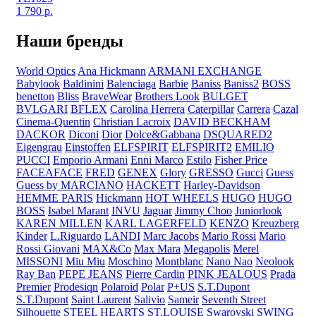
1 790
р.
Наши бренды
World Optics
Ana Hickmann
ARMANI EXCHANGE
Babylook
Baldinini
Balenciaga
Barbie
Baniss
Baniss2
BOSS
benetton
Bliss
BraveWear
Brothers Look
BULGET
BVLGARI
BFLEX
Carolina Herrera
Caterpillar
Carrera
Cazal
Cinema-Quentin
Christian Lacroix
DAVID BECKHAM
DACKOR
Diconi
Dior
Dolce&Gabbana
DSQUARED2
Eigengrau
Einstoffen
ELFSPIRIT
ELFSPIRIT2
EMILIO
PUCCI
Emporio Armani
Enni Marco
Estilo
Fisher Price
FACEAFACE
FRED
GENEX
Glory
GRESSO
Gucci
Guess
Guess by MARCIANO
HACKETT
Harley-Davidson
HEMME PARIS
Hickmann
HOT WHEELS
HUGO
HUGO
BOSS
Isabel Marant
INVU
Jaguar
Jimmy Choo
Juniorlook
KAREN MILLEN
KARL LAGERFELD
KENZO
Kreuzberg
Kinder
L.Riguardo
LANDI
Marc Jacobs
Mario Rossi
Mario
Rossi Giovani
MAX&Co
Max Mara
Megapolis
Merel
MISSONI
Miu Miu
Moschino
Montblanc
Nano Nao
Neolook
Ray Ban
PEPE JEANS
Pierre Cardin
PINK JEALOUS
Prada
Premier
Prodesiqn
Polaroid
Polar
P+US
S.T.Dupont
S.T.Dupont
Saint Laurent
Salivio
Sameir
Seventh Street
Silhouette
STEEL HEARTS
ST.LOUISE
Swarovski
SWING