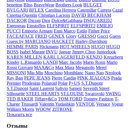
benetton
Bliss
BraveWear
Brothers Look
BULGET
BVLGARI
BFLEX
Carolina Herrera
Caterpillar
Carrera
Cazal
Cinema-Quentin
Christian Lacroix
DAVID BECKHAM
DACKOR
Diconi
Dior
Dolce&Gabbana
DSQUARED2
Eigengrau
Einstoffen
ELFSPIRIT
ELFSPIRIT2
EMILIO
PUCCI
Emporio Armani
Enni Marco
Estilo
Fisher Price
FACEAFACE
FRED
GENEX
Glory
GRESSO
Gucci
Guess
Guess by MARCIANO
HACKETT
Harley-Davidson
HEMME PARIS
Hickmann
HOT WHEELS
HUGO
HUGO
BOSS
Isabel Marant
INVU
Jaguar
Jimmy Choo
Juniorlook
KAREN MILLEN
KARL LAGERFELD
KENZO
Kreuzberg
Kinder
L.Riguardo
LANDI
Marc Jacobs
Mario Rossi
Mario
Rossi Giovani
MAX&Co
Max Mara
Megapolis
Merel
MISSONI
Miu Miu
Moschino
Montblanc
Nano Nao
Neolook
Ray Ban
PEPE JEANS
Pierre Cardin
PINK JEALOUS
Prada
Premier
Prodesiqn
Polaroid
Polar
P+US
S.T.Dupont
S.T.Dupont
Saint Laurent
Salivio
Sameir
Seventh Street
Silhouette
STEEL HEARTS
ST.LOUISE
Swarovski
SWING
TED BAKER
Tiffany&Co
TOM FORD
Tommy Fashion
T-
Charge
Trussardi
Valentin Yudashkin
VENTOE
Versace
Vogue
William Morris
WOOW
ZITRONE
Показать все
Отзывы