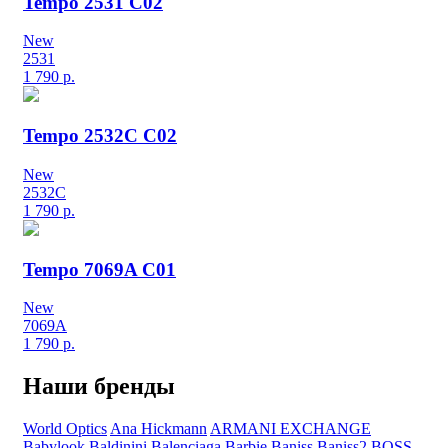
Tempo 2531 C02
New
2531
1 790
р.
Tempo 2532C C02
New
2532C
1 790
р.
Tempo 7069A C01
New
7069A
1 790
р.
Наши бренды
World Optics
Ana Hickmann
ARMANI EXCHANGE
Babylook
Baldinini
Balenciaga
Barbie
Baniss
Baniss2
BOSS