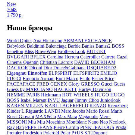
New
7048
1 790
р.
Наши бренды
World Optics
Ana Hickmann
ARMANI EXCHANGE
Babylook
Baldinini
Balenciaga
Barbie
Baniss
Baniss2
BOSS
benetton
Bliss
BraveWear
Brothers Look
BULGET
BVLGARI
BFLEX
Carolina Herrera
Caterpillar
Carrera
Cazal
Cinema-Quentin
Christian Lacroix
DAVID BECKHAM
DACKOR
Diconi
Dior
Dolce&Gabbana
DSQUARED2
Eigengrau
Einstoffen
ELFSPIRIT
ELFSPIRIT2
EMILIO
PUCCI
Emporio Armani
Enni Marco
Estilo
Fisher Price
FACEAFACE
FRED
GENEX
Glory
GRESSO
Gucci
Guess
Guess by MARCIANO
HACKETT
Harley-Davidson
HEMME PARIS
Hickmann
HOT WHEELS
HUGO
HUGO
BOSS
Isabel Marant
INVU
Jaguar
Jimmy Choo
Juniorlook
KAREN MILLEN
KARL LAGERFELD
KENZO
Kreuzberg
Kinder
L.Riguardo
LANDI
Marc Jacobs
Mario Rossi
Mario
Rossi Giovani
MAX&Co
Max Mara
Megapolis
Merel
MISSONI
Miu Miu
Moschino
Montblanc
Nano Nao
Neolook
Ray Ban
PEPE JEANS
Pierre Cardin
PINK JEALOUS
Prada
Premier
Prodesiqn
Polaroid
Polar
P+US
S.T.Dupont