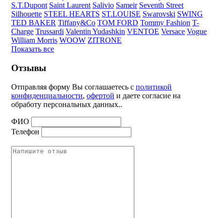
S.T.Dupont
Saint Laurent
Salivio
Sameir
Seventh Street
Silhouette
STEEL HEARTS
ST.LOUISE
Swarovski
SWING
TED BAKER
Tiffany&Co
TOM FORD
Tommy Fashion
T-
Charge
Trussardi
Valentin Yudashkin
VENTOE
Versace
Vogue
William Morris
WOOW
ZITRONE
Показать все
Отзывы
Отправляя форму Вы соглашаетесь с
политикой
конфиденциальности
,
офертой
и даете согласие на
обработу персональных данных..
ФИО
Телефон