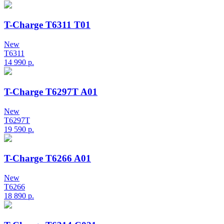
T-Charge T6311 T01
New
T6311
14 990
р.
T-Charge T6297T A01
New
T6297T
19 590
р.
T-Charge T6266 A01
New
T6266
18 890
р.