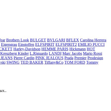
ear
Brothers Look
BULGET
BVLGARI
BFLEX
Carolina Herrera
Eigengrau
Einstoffen
ELFSPIRIT
ELFSPIRIT2
EMILIO PUCCI
CKETT
Harley-Davidson
HEMME PARIS
Hickmann
HOT
Kreuzberg Kinder
L.Riguardo
LANDI
Marc Jacobs
Mario Rossi
 JEANS
Pierre Cardin
PINK JEALOUS
Prada
Premier
Prodesiqn
ski
SWING
TED BAKER
Tiffany&Co
TOM FORD
Tommy
ых..