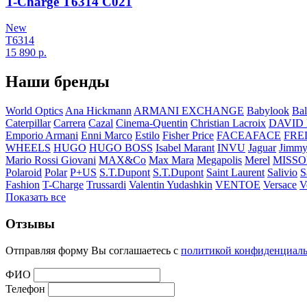
T-Charge T6314 C021
New
T6314
15 890
р.
Наши бренды
World Optics
Ana Hickmann
ARMANI EXCHANGE
Babylook
Bal
Caterpillar
Carrera
Cazal
Cinema-Quentin
Christian Lacroix
DAVID
Emporio Armani
Enni Marco
Estilo
Fisher Price
FACEAFACE
FRE
WHEELS
HUGO
HUGO BOSS
Isabel Marant
INVU
Jaguar
Jimmy
Mario Rossi Giovani
MAX&Co
Max Mara
Megapolis
Merel
MISSO
Polaroid
Polar
P+US
S.T.Dupont
S.T.Dupont
Saint Laurent
Salivio
S
Fashion
T-Charge
Trussardi
Valentin Yudashkin
VENTOE
Versace
V
Показать все
Отзывы
Отправляя форму Вы соглашаетесь с
политикой конфиденциал
ФИО
Телефон