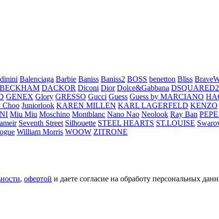
dinini
Balenciaga
Barbie
Baniss
Baniss2
BOSS
benetton
Bliss
BraveW
 BECKHAM
DACKOR
Diconi
Dior
Dolce&Gabbana
DSQUARED2
D
GENEX
Glory
GRESSO
Gucci
Guess
Guess by MARCIANO
HA
 Choo
Juniorlook
KAREN MILLEN
KARL LAGERFELD
KENZO
NI
Miu Miu
Moschino
Montblanc
Nano Nao
Neolook
Ray Ban
PEPE
ameir
Seventh Street
Silhouette
STEEL HEARTS
ST.LOUISE
Swarov
ogue
William Morris
WOOW
ZITRONE
ьности
,
офертой
и даете согласие на обработу персональных данн