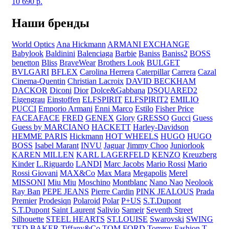
10 690
р.
Наши бренды
World Optics
Ana Hickmann
ARMANI EXCHANGE
Babylook
Baldinini
Balenciaga
Barbie
Baniss
Baniss2
BOSS
benetton
Bliss
BraveWear
Brothers Look
BULGET
BVLGARI
BFLEX
Carolina Herrera
Caterpillar
Carrera
Cazal
Cinema-Quentin
Christian Lacroix
DAVID BECKHAM
DACKOR
Diconi
Dior
Dolce&Gabbana
DSQUARED2
Eigengrau
Einstoffen
ELFSPIRIT
ELFSPIRIT2
EMILIO
PUCCI
Emporio Armani
Enni Marco
Estilo
Fisher Price
FACEAFACE
FRED
GENEX
Glory
GRESSO
Gucci
Guess
Guess by MARCIANO
HACKETT
Harley-Davidson
HEMME PARIS
Hickmann
HOT WHEELS
HUGO
HUGO
BOSS
Isabel Marant
INVU
Jaguar
Jimmy Choo
Juniorlook
KAREN MILLEN
KARL LAGERFELD
KENZO
Kreuzberg
Kinder
L.Riguardo
LANDI
Marc Jacobs
Mario Rossi
Mario
Rossi Giovani
MAX&Co
Max Mara
Megapolis
Merel
MISSONI
Miu Miu
Moschino
Montblanc
Nano Nao
Neolook
Ray Ban
PEPE JEANS
Pierre Cardin
PINK JEALOUS
Prada
Premier
Prodesiqn
Polaroid
Polar
P+US
S.T.Dupont
S.T.Dupont
Saint Laurent
Salivio
Sameir
Seventh Street
Silhouette
STEEL HEARTS
ST.LOUISE
Swarovski
SWING
TED BAKER
Tiffany&Co
TOM FORD
Tommy Fashion
T-