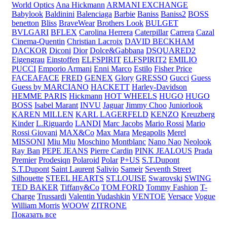
World Optics
Ana Hickmann
ARMANI EXCHANGE
Babylook
Baldinini
Balenciaga
Barbie
Baniss
Baniss2
BOSS
benetton
Bliss
BraveWear
Brothers Look
BULGET
BVLGARI
BFLEX
Carolina Herrera
Caterpillar
Carrera
Cazal
Cinema-Quentin
Christian Lacroix
DAVID BECKHAM
DACKOR
Diconi
Dior
Dolce&Gabbana
DSQUARED2
Eigengrau
Einstoffen
ELFSPIRIT
ELFSPIRIT2
EMILIO
PUCCI
Emporio Armani
Enni Marco
Estilo
Fisher Price
FACEAFACE
FRED
GENEX
Glory
GRESSO
Gucci
Guess
Guess by MARCIANO
HACKETT
Harley-Davidson
HEMME PARIS
Hickmann
HOT WHEELS
HUGO
HUGO
BOSS
Isabel Marant
INVU
Jaguar
Jimmy Choo
Juniorlook
KAREN MILLEN
KARL LAGERFELD
KENZO
Kreuzberg
Kinder
L.Riguardo
LANDI
Marc Jacobs
Mario Rossi
Mario
Rossi Giovani
MAX&Co
Max Mara
Megapolis
Merel
MISSONI
Miu Miu
Moschino
Montblanc
Nano Nao
Neolook
Ray Ban
PEPE JEANS
Pierre Cardin
PINK JEALOUS
Prada
Premier
Prodesiqn
Polaroid
Polar
P+US
S.T.Dupont
S.T.Dupont
Saint Laurent
Salivio
Sameir
Seventh Street
Silhouette
STEEL HEARTS
ST.LOUISE
Swarovski
SWING
TED BAKER
Tiffany&Co
TOM FORD
Tommy Fashion
T-
Charge
Trussardi
Valentin Yudashkin
VENTOE
Versace
Vogue
William Morris
WOOW
ZITRONE
Показать все