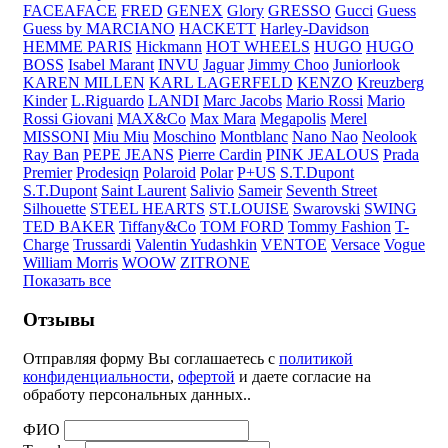
FACEAFACE
FRED
GENEX
Glory
GRESSO
Gucci
Guess
Guess by MARCIANO
HACKETT
Harley-Davidson
HEMME PARIS
Hickmann
HOT WHEELS
HUGO
HUGO
BOSS
Isabel Marant
INVU
Jaguar
Jimmy Choo
Juniorlook
KAREN MILLEN
KARL LAGERFELD
KENZO
Kreuzberg
Kinder
L.Riguardo
LANDI
Marc Jacobs
Mario Rossi
Mario
Rossi Giovani
MAX&Co
Max Mara
Megapolis
Merel
MISSONI
Miu Miu
Moschino
Montblanc
Nano Nao
Neolook
Ray Ban
PEPE JEANS
Pierre Cardin
PINK JEALOUS
Prada
Premier
Prodesiqn
Polaroid
Polar
P+US
S.T.Dupont
S.T.Dupont
Saint Laurent
Salivio
Sameir
Seventh Street
Silhouette
STEEL HEARTS
ST.LOUISE
Swarovski
SWING
TED BAKER
Tiffany&Co
TOM FORD
Tommy Fashion
T-
Charge
Trussardi
Valentin Yudashkin
VENTOE
Versace
Vogue
William Morris
WOOW
ZITRONE
Показать все
Отзывы
Отправляя форму Вы соглашаетесь с
политикой
конфиденциальности
,
офертой
и даете согласие на
обработу персональных данных..
ФИО