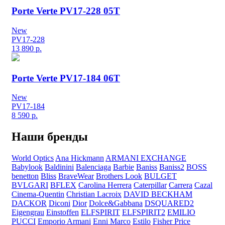
Porte Verte PV17-228 05T
New
PV17-228
13 890
р.
Porte Verte PV17-184 06T
New
PV17-184
8 590
р.
Наши бренды
World Optics
Ana Hickmann
ARMANI EXCHANGE
Babylook
Baldinini
Balenciaga
Barbie
Baniss
Baniss2
BOSS
benetton
Bliss
BraveWear
Brothers Look
BULGET
BVLGARI
BFLEX
Carolina Herrera
Caterpillar
Carrera
Cazal
Cinema-Quentin
Christian Lacroix
DAVID BECKHAM
DACKOR
Diconi
Dior
Dolce&Gabbana
DSQUARED2
Eigengrau
Einstoffen
ELFSPIRIT
ELFSPIRIT2
EMILIO
PUCCI
Emporio Armani
Enni Marco
Estilo
Fisher Price