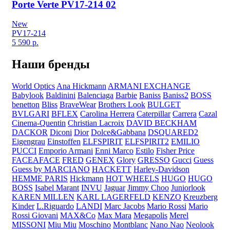
Porte Verte PV17-214 02
New
PV17-214
5 590
р.
Наши бренды
World Optics
Ana Hickmann
ARMANI EXCHANGE
Babylook
Baldinini
Balenciaga
Barbie
Baniss
Baniss2
BOSS
benetton
Bliss
BraveWear
Brothers Look
BULGET
BVLGARI
BFLEX
Carolina Herrera
Caterpillar
Carrera
Cazal
Cinema-Quentin
Christian Lacroix
DAVID BECKHAM
DACKOR
Diconi
Dior
Dolce&Gabbana
DSQUARED2
Eigengrau
Einstoffen
ELFSPIRIT
ELFSPIRIT2
EMILIO
PUCCI
Emporio Armani
Enni Marco
Estilo
Fisher Price
FACEAFACE
FRED
GENEX
Glory
GRESSO
Gucci
Guess
Guess by MARCIANO
HACKETT
Harley-Davidson
HEMME PARIS
Hickmann
HOT WHEELS
HUGO
HUGO
BOSS
Isabel Marant
INVU
Jaguar
Jimmy Choo
Juniorlook
KAREN MILLEN
KARL LAGERFELD
KENZO
Kreuzberg
Kinder
L.Riguardo
LANDI
Marc Jacobs
Mario Rossi
Mario
Rossi Giovani
MAX&Co
Max Mara
Megapolis
Merel
MISSONI
Miu Miu
Moschino
Montblanc
Nano Nao
Neolook