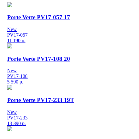
Porte Verte PV17-057 17
New
PV17-057
11 190
р.
Porte Verte PV17-108 20
New
PV17-108
5 590
р.
Porte Verte PV17-233 19T
New
PV17-233
13 890
р.