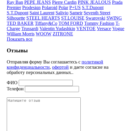
Ray Ban
PEPE JEANS
Pierre Cardin
PINK JEALOUS
Prada
Premier
Prodesiqn
Polaroid
Polar
P+US
S.T.Dupont
S.T.Dupont
Saint Laurent
Salivio
Sameir
Seventh Street
Silhouette
STEEL HEARTS
ST.LOUISE
Swarovski
SWING
TED BAKER
Tiffany&Co
TOM FORD
Tommy Fashion
T-
Charge
Trussardi
Valentin Yudashkin
VENTOE
Versace
Vogue
William Morris
WOOW
ZITRONE
Показать все
Отзывы
Отправляя форму Вы соглашаетесь с
политикой
конфиденциальности
,
офертой
и даете согласие на
обработу персональных данных..
ФИО
Телефон