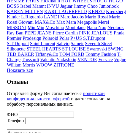
HEMME PARIS
Hickmann
HOT WHEELS
HUGO
HUGO
BOSS
Isabel Marant
INVU
Jaguar
Jimmy Choo
Juniorlook
KAREN MILLEN
KARL LAGERFELD
KENZO
Kreuzberg
Kinder
L.Riguardo
LANDI
Marc Jacobs
Mario Rossi
Mario
Rossi Giovani
MAX&Co
Max Mara
Megapolis
Merel
MISSONI
Miu Miu
Moschino
Montblanc
Nano Nao
Neolook
Ray Ban
PEPE JEANS
Pierre Cardin
PINK JEALOUS
Prada
Premier
Prodesiqn
Polaroid
Polar
P+US
S.T.Dupont
S.T.Dupont
Saint Laurent
Salivio
Sameir
Seventh Street
Silhouette
STEEL HEARTS
ST.LOUISE
Swarovski
SWING
TED BAKER
Tiffany&Co
TOM FORD
Tommy Fashion
T-
Charge
Trussardi
Valentin Yudashkin
VENTOE
Versace
Vogue
William Morris
WOOW
ZITRONE
Показать все
Отзывы
Отправляя форму Вы соглашаетесь с
политикой
конфиденциальности
,
офертой
и даете согласие на
обработу персональных данных..
ФИО
Телефон