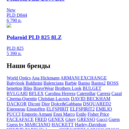
New
PLD D844
6 790
р.
Polaroid PLD 825 8LZ
PLD 825
5 390
р.
Наши бренды
World Optics
Ana Hickmann
ARMANI EXCHANGE
Babylook
Baldinini
Balenciaga
Barbie
Baniss
Baniss2
BOSS
benetton
Bliss
BraveWear
Brothers Look
BULGET
BVLGARI
BFLEX
Carolina Herrera
Caterpillar
Carrera
Cazal
Cinema-Quentin
Christian Lacroix
DAVID BECKHAM
DACKOR
Diconi
Dior
Dolce&Gabbana
DSQUARED2
Eigengrau
Einstoffen
ELFSPIRIT
ELFSPIRIT2
EMILIO
PUCCI
Emporio Armani
Enni Marco
Estilo
Fisher Price
FACEAFACE
FRED
GENEX
Glory
GRESSO
Gucci
Guess
Guess by MARCIANO
HACKETT
Harley-Davidson