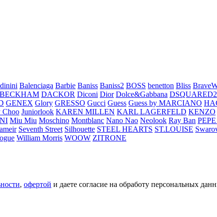
dinini
Balenciaga
Barbie
Baniss
Baniss2
BOSS
benetton
Bliss
BraveW
 BECKHAM
DACKOR
Diconi
Dior
Dolce&Gabbana
DSQUARED2
D
GENEX
Glory
GRESSO
Gucci
Guess
Guess by MARCIANO
HA
 Choo
Juniorlook
KAREN MILLEN
KARL LAGERFELD
KENZO
NI
Miu Miu
Moschino
Montblanc
Nano Nao
Neolook
Ray Ban
PEPE
ameir
Seventh Street
Silhouette
STEEL HEARTS
ST.LOUISE
Swarov
ogue
William Morris
WOOW
ZITRONE
ьности
,
офертой
и даете согласие на обработу персональных данн