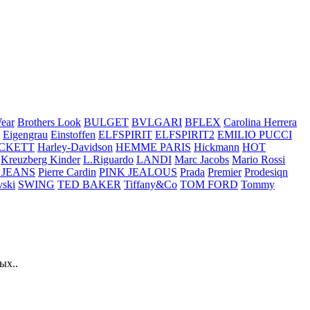
ear
Brothers Look
BULGET
BVLGARI
BFLEX
Carolina Herrera
Eigengrau
Einstoffen
ELFSPIRIT
ELFSPIRIT2
EMILIO PUCCI
CKETT
Harley-Davidson
HEMME PARIS
Hickmann
HOT
Kreuzberg Kinder
L.Riguardo
LANDI
Marc Jacobs
Mario Rossi
 JEANS
Pierre Cardin
PINK JEALOUS
Prada
Premier
Prodesiqn
ski
SWING
TED BAKER
Tiffany&Co
TOM FORD
Tommy
ых..