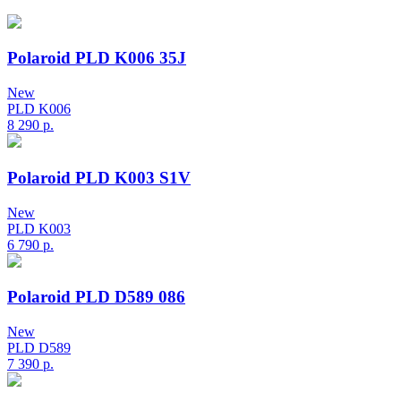
Polaroid PLD K006 35J
New
PLD K006
8 290
р.
Polaroid PLD K003 S1V
New
PLD K003
6 790
р.
Polaroid PLD D589 086
New
PLD D589
7 390
р.