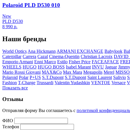
Polaroid PLD D530 010
New
PLD D530
8 990
р.
Наши бренды
World Optics
Ana Hickmann
ARMANI EXCHANGE
Babylook
Bal
Caterpillar
Carrera
Cazal
Cinema-Quentin
Christian Lacroix
DAVID
Emporio Armani
Enni Marco
Estilo
Fisher Price
FACEAFACE
FRE
WHEELS
HUGO
HUGO BOSS
Isabel Marant
INVU
Jaguar
Jimmy
Mario Rossi Giovani
MAX&Co
Max Mara
Megapolis
Merel
MISSO
Polaroid
Polar
P+US
S.T.Dupont
S.T.Dupont
Saint Laurent
Salivio
S
Fashion
T-Charge
Trussardi
Valentin Yudashkin
VENTOE
Versace
V
Показать все
Отзывы
Отправляя форму Вы соглашаетесь с
политикой конфиденциал
ФИО
Телефон