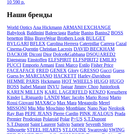
10 590
р.
Наши бренды
World Optics
Ana Hickmann
ARMANI EXCHANGE
Babylook
Baldinini
Balenciaga
Barbie
Baniss
Baniss2
BOSS
benetton
Bliss
BraveWear
Brothers Look
BULGET
BVLGARI
BFLEX
Carolina Herrera
Caterpillar
Carrera
Cazal
Cinema-Quentin
Christian Lacroix
DAVID BECKHAM
DACKOR
Diconi
Dior
Dolce&Gabbana
DSQUARED2
Eigengrau
Einstoffen
ELFSPIRIT
ELFSPIRIT2
EMILIO
PUCCI
Emporio Armani
Enni Marco
Estilo
Fisher Price
FACEAFACE
FRED
GENEX
Glory
GRESSO
Gucci
Guess
Guess by MARCIANO
HACKETT
Harley-Davidson
HEMME PARIS
Hickmann
HOT WHEELS
HUGO
HUGO
BOSS
Isabel Marant
INVU
Jaguar
Jimmy Choo
Juniorlook
KAREN MILLEN
KARL LAGERFELD
KENZO
Kreuzberg
Kinder
L.Riguardo
LANDI
Marc Jacobs
Mario Rossi
Mario
Rossi Giovani
MAX&Co
Max Mara
Megapolis
Merel
MISSONI
Miu Miu
Moschino
Montblanc
Nano Nao
Neolook
Ray Ban
PEPE JEANS
Pierre Cardin
PINK JEALOUS
Prada
Premier
Prodesiqn
Polaroid
Polar
P+US
S.T.Dupont
S.T.Dupont
Saint Laurent
Salivio
Sameir
Seventh Street
Silhouette
STEEL HEARTS
ST.LOUISE
Swarovski
SWING