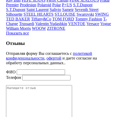
Ray Ban
PEPE JEANS
Pierre Cardin
PINK JEALOUS
Prada
Premier
Prodesiqn
Polaroid
Polar
P+US
S.T.Dupont
S.T.Dupont
Saint Laurent
Salivio
Sameir
Seventh Street
Silhouette
STEEL HEARTS
ST.LOUISE
Swarovski
SWING
TED BAKER
Tiffany&Co
TOM FORD
Tommy Fashion
T-
Charge
Trussardi
Valentin Yudashkin
VENTOE
Versace
Vogue
William Morris
WOOW
ZITRONE
Показать все
Отзывы
Отправляя форму Вы соглашаетесь с
политикой
конфиденциальности
,
офертой
и даете согласие на
обработу персональных данных..
ФИО
Телефон