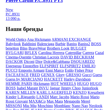
Pierre Cardin P.C.8931 PY3
New
P.C.8931
13 090
р.
Наши бренды
World Optics
Ana Hickmann
ARMANI EXCHANGE
Babylook
Baldinini
Balenciaga
Barbie
Baniss
Baniss2
BOSS
benetton
Bliss
BraveWear
Brothers Look
BULGET
BVLGARI
BFLEX
Carolina Herrera
Caterpillar
Carrera
Cazal
Cinema-Quentin
Christian Lacroix
DAVID BECKHAM
DACKOR
Diconi
Dior
Dolce&Gabbana
DSQUARED2
Eigengrau
Einstoffen
ELFSPIRIT
ELFSPIRIT2
EMILIO
PUCCI
Emporio Armani
Enni Marco
Estilo
Fisher Price
FACEAFACE
FRED
GENEX
Glory
GRESSO
Gucci
Guess
Guess by MARCIANO
HACKETT
Harley-Davidson
HEMME PARIS
Hickmann
HOT WHEELS
HUGO
HUGO
BOSS
Isabel Marant
INVU
Jaguar
Jimmy Choo
Juniorlook
KAREN MILLEN
KARL LAGERFELD
KENZO
Kreuzberg
Kinder
L.Riguardo
LANDI
Marc Jacobs
Mario Rossi
Mario
Rossi Giovani
MAX&Co
Max Mara
Megapolis
Merel
MISSONI
Miu Miu
Moschino
Montblanc
Nano Nao
Neolook