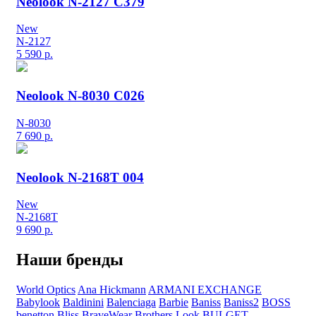
Neolook N-2127 C379
New
N-2127
5 590
р.
Neolook N-8030 C026
N-8030
7 690
р.
Neolook N-2168T 004
New
N-2168T
9 690
р.
Наши бренды
World Optics
Ana Hickmann
ARMANI EXCHANGE
Babylook
Baldinini
Balenciaga
Barbie
Baniss
Baniss2
BOSS
benetton
Bliss
BraveWear
Brothers Look
BULGET