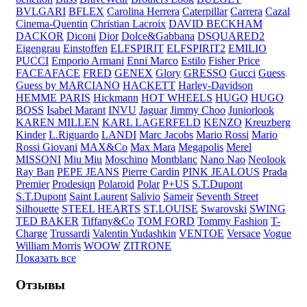
BVLGARI
BFLEX
Carolina Herrera
Caterpillar
Carrera
Cazal
Cinema-Quentin
Christian Lacroix
DAVID BECKHAM
DACKOR
Diconi
Dior
Dolce&Gabbana
DSQUARED2
Eigengrau
Einstoffen
ELFSPIRIT
ELFSPIRIT2
EMILIO
PUCCI
Emporio Armani
Enni Marco
Estilo
Fisher Price
FACEAFACE
FRED
GENEX
Glory
GRESSO
Gucci
Guess
Guess by MARCIANO
HACKETT
Harley-Davidson
HEMME PARIS
Hickmann
HOT WHEELS
HUGO
HUGO
BOSS
Isabel Marant
INVU
Jaguar
Jimmy Choo
Juniorlook
KAREN MILLEN
KARL LAGERFELD
KENZO
Kreuzberg
Kinder
L.Riguardo
LANDI
Marc Jacobs
Mario Rossi
Mario
Rossi Giovani
MAX&Co
Max Mara
Megapolis
Merel
MISSONI
Miu Miu
Moschino
Montblanc
Nano Nao
Neolook
Ray Ban
PEPE JEANS
Pierre Cardin
PINK JEALOUS
Prada
Premier
Prodesiqn
Polaroid
Polar
P+US
S.T.Dupont
S.T.Dupont
Saint Laurent
Salivio
Sameir
Seventh Street
Silhouette
STEEL HEARTS
ST.LOUISE
Swarovski
SWING
TED BAKER
Tiffany&Co
TOM FORD
Tommy Fashion
T-
Charge
Trussardi
Valentin Yudashkin
VENTOE
Versace
Vogue
William Morris
WOOW
ZITRONE
Показать все
Отзывы