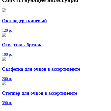
Сопутствующие аксессуары
Окклюдер тканевый
120
р.
Отвертка - брелок
100
р.
Салфетка для очков в ассортименте
200
р.
Стоппер для очков в ассортименте
390
р.