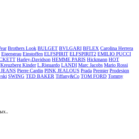
ear
Brothers Look
BULGET
BVLGARI
BFLEX
Carolina Herrera
Eigengrau
Einstoffen
ELFSPIRIT
ELFSPIRIT2
EMILIO PUCCI
CKETT
Harley-Davidson
HEMME PARIS
Hickmann
HOT
Kreuzberg Kinder
L.Riguardo
LANDI
Marc Jacobs
Mario Rossi
 JEANS
Pierre Cardin
PINK JEALOUS
Prada
Premier
Prodesiqn
ski
SWING
TED BAKER
Tiffany&Co
TOM FORD
Tommy
ых..