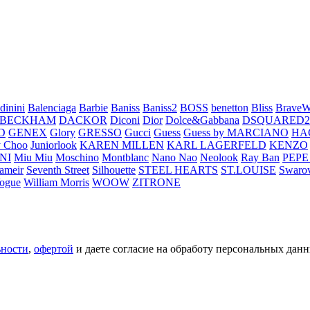
dinini
Balenciaga
Barbie
Baniss
Baniss2
BOSS
benetton
Bliss
BraveW
 BECKHAM
DACKOR
Diconi
Dior
Dolce&Gabbana
DSQUARED2
D
GENEX
Glory
GRESSO
Gucci
Guess
Guess by MARCIANO
HA
 Choo
Juniorlook
KAREN MILLEN
KARL LAGERFELD
KENZO
NI
Miu Miu
Moschino
Montblanc
Nano Nao
Neolook
Ray Ban
PEPE
ameir
Seventh Street
Silhouette
STEEL HEARTS
ST.LOUISE
Swarov
ogue
William Morris
WOOW
ZITRONE
ьности
,
офертой
и даете согласие на обработу персональных данн