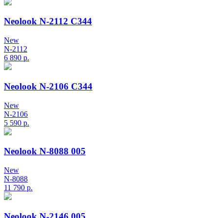
Neolook N-2112 C344
New
N-2112
6 890
р.
Neolook N-2106 C344
New
N-2106
5 590
р.
Neolook N-8088 005
New
N-8088
11 790
р.
Neolook N-2146 005