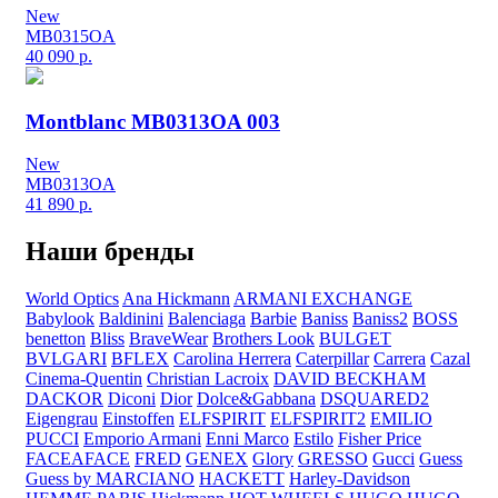
New
MB0315OA
40 090
р.
Montblanc MB0313OA 003
New
MB0313OA
41 890
р.
Наши бренды
World Optics
Ana Hickmann
ARMANI EXCHANGE
Babylook
Baldinini
Balenciaga
Barbie
Baniss
Baniss2
BOSS
benetton
Bliss
BraveWear
Brothers Look
BULGET
BVLGARI
BFLEX
Carolina Herrera
Caterpillar
Carrera
Cazal
Cinema-Quentin
Christian Lacroix
DAVID BECKHAM
DACKOR
Diconi
Dior
Dolce&Gabbana
DSQUARED2
Eigengrau
Einstoffen
ELFSPIRIT
ELFSPIRIT2
EMILIO
PUCCI
Emporio Armani
Enni Marco
Estilo
Fisher Price
FACEAFACE
FRED
GENEX
Glory
GRESSO
Gucci
Guess
Guess by MARCIANO
HACKETT
Harley-Davidson