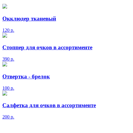
Окклюдер тканевый
120
р.
Стоппер для очков в ассортименте
390
р.
Отвертка - брелок
100
р.
Салфетка для очков в ассортименте
200
р.