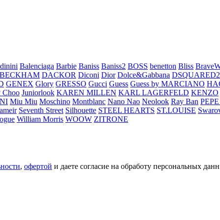
dinini
Balenciaga
Barbie
Baniss
Baniss2
BOSS
benetton
Bliss
BraveW
 BECKHAM
DACKOR
Diconi
Dior
Dolce&Gabbana
DSQUARED2
D
GENEX
Glory
GRESSO
Gucci
Guess
Guess by MARCIANO
HA
 Choo
Juniorlook
KAREN MILLEN
KARL LAGERFELD
KENZO
NI
Miu Miu
Moschino
Montblanc
Nano Nao
Neolook
Ray Ban
PEPE
ameir
Seventh Street
Silhouette
STEEL HEARTS
ST.LOUISE
Swarov
ogue
William Morris
WOOW
ZITRONE
ьности
,
офертой
и даете согласие на обработу персональных данн