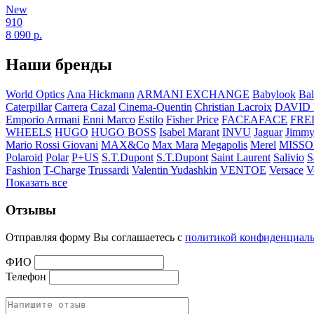
New
910
8 090
р.
Наши бренды
World Optics
Ana Hickmann
ARMANI EXCHANGE
Babylook
Bal
Caterpillar
Carrera
Cazal
Cinema-Quentin
Christian Lacroix
DAVID
Emporio Armani
Enni Marco
Estilo
Fisher Price
FACEAFACE
FRE
WHEELS
HUGO
HUGO BOSS
Isabel Marant
INVU
Jaguar
Jimmy
Mario Rossi Giovani
MAX&Co
Max Mara
Megapolis
Merel
MISSO
Polaroid
Polar
P+US
S.T.Dupont
S.T.Dupont
Saint Laurent
Salivio
S
Fashion
T-Charge
Trussardi
Valentin Yudashkin
VENTOE
Versace
V
Показать все
Отзывы
Отправляя форму Вы соглашаетесь с
политикой конфиденциал
ФИО
Телефон