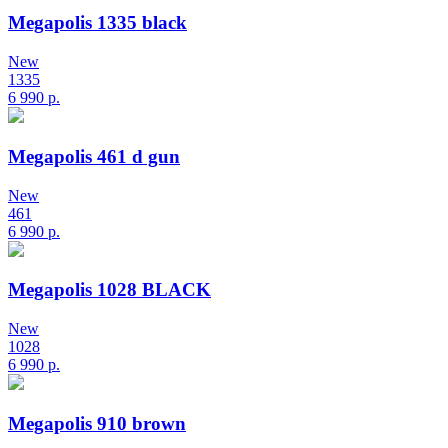
Megapolis 1335 black
New
1335
6 990
р.
Megapolis 461 d gun
New
461
6 990
р.
Megapolis 1028 BLACK
New
1028
6 990
р.
Megapolis 910 brown