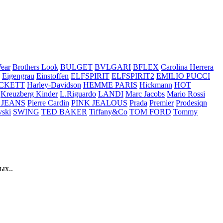
ear
Brothers Look
BULGET
BVLGARI
BFLEX
Carolina Herrera
Eigengrau
Einstoffen
ELFSPIRIT
ELFSPIRIT2
EMILIO PUCCI
CKETT
Harley-Davidson
HEMME PARIS
Hickmann
HOT
Kreuzberg Kinder
L.Riguardo
LANDI
Marc Jacobs
Mario Rossi
 JEANS
Pierre Cardin
PINK JEALOUS
Prada
Premier
Prodesiqn
ski
SWING
TED BAKER
Tiffany&Co
TOM FORD
Tommy
ых..